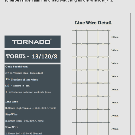
scherpe randen aan het draad wat veilig en diervriendelijk is.