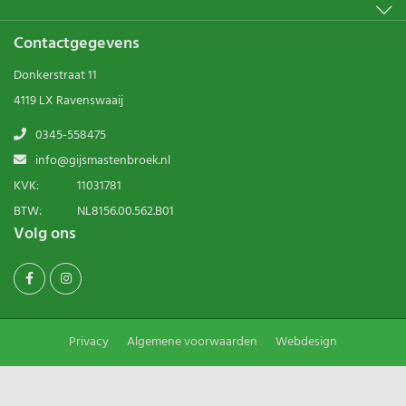
Contactgegevens
Donkerstraat 11
4119 LX Ravenswaaij
0345-558475
info@gijsmastenbroek.nl
KVK:
11031781
BTW:
NL8156.00.562.B01
Volg ons
Privacy
Algemene voorwaarden
Webdesign