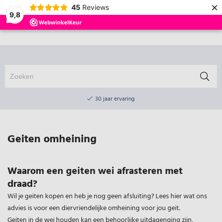
×
0
45
Reviews
9,8
Online winkel & fysieke winkel
30 jaar ervaring
Elektrisch afrasteringsmateriaal gratis verzending vanaf €75
Online winkel & fysieke winkel
30 jaar ervaring
Geiten omheining
Elektrisch afrasteringsmateriaal gratis verzending vanaf €75
Waarom een geiten wei afrasteren met
draad?
Wil je geiten kopen en heb je nog geen afsluiting? Lees hier wat ons
advies is voor een diervriendelijke omheining voor jou geit.
Geiten in de wei houden kan een behoorlijke uitdagenging zijn,