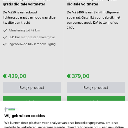
gratis digitale voltmeter
digitale voltmeter
De M950 is een robuust
De MBS400 is een 3-in-1 multipower
lichtnetapparaat van hoogwaardige
apparaat. Geschikt voor gebruik met
kwaliteit en kracht
een zonnepaneel, 12V batterij of op
230V.
Afrastering tot 42 km
LED bar met prestatieweergave
Ingebouwde bliksembeveiliging
€ 429,00
€ 379,00
Bekijk product
Bekijk product
In winkelwagen
In winkelwagen
Wij gebruiken cookies
We kunnen deze plaatsen voor analyse van onze bezoekersgegevens, om onze
website te verbeteren, gepersonaliseerde inhoud te tonen en om u een geweldige