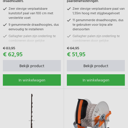
draadhouders.
paardenafrasteringen.
Zeer stevige verplaatsbare
Zeer stevige verplaatsbare paal van
kunststof paal van 100 cm met
1,55m hoog met stijgbeugelvoet
versterkte voet
11 genummerde draadhoogtes, dus
9 genummerde draadhoogtes, dus
te gebruiken voor bijna alle
eenvoudig te installeren
diersoorten
Gallagher palen zijn onderling te
Gallagher palen zijn onderling te
combineren door gelijke
combineren door gelijke
draadhoogtes
draadhoogtes
€ 83,95
€ 64,95
€ 62,95
€ 51,95
Bekijk product
Bekijk product
In winkelwagen
In winkelwagen