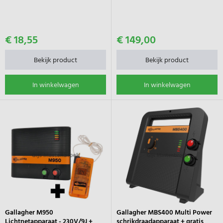
€ 18,55
€ 149,00
Bekijk product
Bekijk product
In winkelwagen
In winkelwagen
Gallagher M950
Gallagher MBS400 Multi Power
Lichtnetapparaat - 230V/9J +
schrikdraadapparaat + gratis