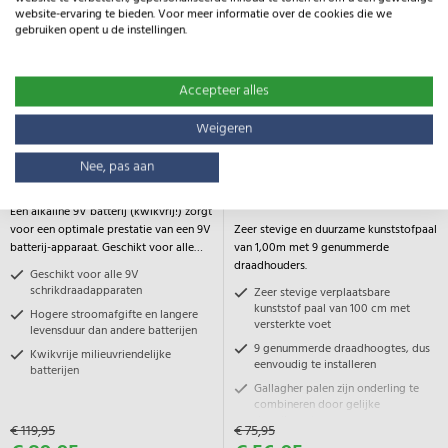
website-ervaring te bieden. Voor meer informatie over de cookies die we
gebruiken opent u de instellingen.
Accepteer alles
Weigeren
Gallagher Duopack Alkaline
Gallagher Duopack Vario paal
Nee, pas aan
batterij - nu met 25% korting
wit 1,00m (2x10) - nu met 25%
korting!
Een alkaline 9V batterij (kwikvrij!) zorgt
voor een optimale prestatie van een 9V
Zeer stevige en duurzame kunststofpaal
batterij-apparaat. Geschikt voor alle
van 1,00m met 9 genummerde
Gallagher 9Volt apparaten.
draadhouders.
Geschikt voor alle 9V
schrikdraadapparaten
Zeer stevige verplaatsbare
kunststof paal van 100 cm met
Hogere stroomafgifte en langere
versterkte voet
levensduur dan andere batterijen
9 genummerde draadhoogtes, dus
Kwikvrije milieuvriendelijke
eenvoudig te installeren
batterijen
Gallagher palen zijn onderling te
combineren door gelijke
draadhoogtes
€ 119,95
€ 75,95