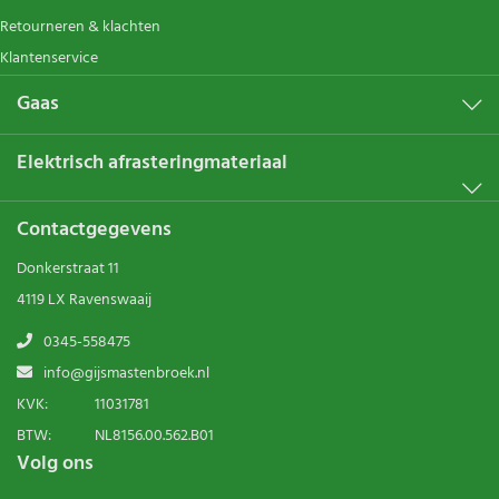
Retourneren & klachten
Klantenservice
Gaas
Elektrisch afrasteringmateriaal
Contactgegevens
Donkerstraat 11
4119 LX Ravenswaaij
0345-558475
info@gijsmastenbroek.nl
KVK:
11031781
BTW:
NL8156.00.562.B01
Volg ons