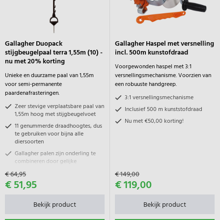
Gallagher Duopack
Gallagher Haspel met versnelling
stijgbeugelpaal terra 1,55m (10) -
incl. 500m kunstofdraad
nu met 20% korting
Voorgewonden haspel met 3:1
Unieke en duurzame paal van 1,55m
versnellingsmechanisme. Voorzien van
voor semi-permanente
een robuuste handgreep.
paardenafrasteringen.
3:1 versnellingsmechanisme
Zeer stevige verplaatsbare paal van
Inclusief 500 m kunststofdraad
1,55m hoog met stijgbeugelvoet
Nu met €50,00 korting!
11 genummerde draadhoogtes, dus
te gebruiken voor bijna alle
diersoorten
Gallagher palen zijn onderling te
combineren door gelijke
draadhoogtes
€ 64,95
€ 149,00
€ 51,95
€ 119,00
Bekijk product
Bekijk product