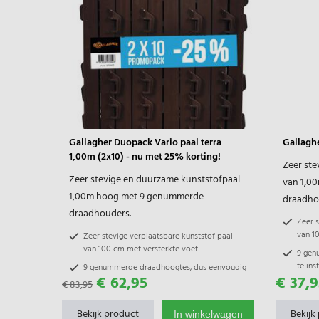
Gallagher Duopack Vario paal terra
Gallaghe
1,00m (2x10) - nu met 25% korting!
Zeer ste
Zeer stevige en duurzame kunststofpaal
van 1,0
1,00m hoog met 9 genummerde
draadho
draadhouders.
Zeer s
van 1
Zeer stevige verplaatsbare kunststof paal
van 100 cm met versterkte voet
9 gen
te ins
9 genummerde draadhoogtes, dus eenvoudig
€ 62,95
€ 37,9
te installeren
€ 83,95
Gallag
door 
Gallagher palen zijn onderling te combineren
door gelijke draadhoogtes
Bekijk product
Bekijk
In winkelwagen