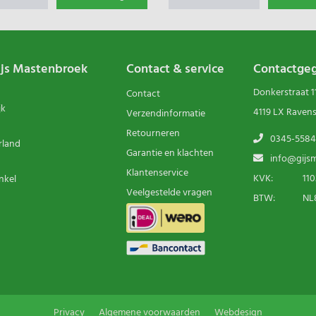
ijs Mastenbroek
Contact & service
Contactge
Donkerstraat 1
Contact
jk
4119 LX Raven
Verzendinformatie
Retourneren
0345-5584
rland
Garantie en klachten
info@gijsm
Klantenservice
KVK:
110
nkel
Veelgestelde vragen
BTW:
NL8
Privacy
Algemene voorwaarden
Webdesign