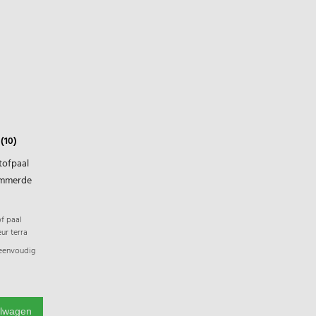
(10)
tofpaal
nummerde
of paal
ur terra
eenvoudig
combineren
elwagen