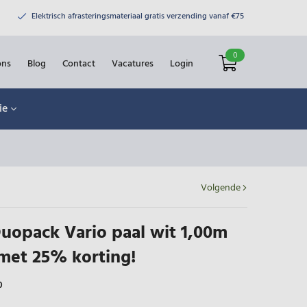
Elektrisch afrasteringsmateriaal gratis verzending vanaf €75
0
ons
Blog
Contact
Vacatures
Login
ie
Volgende
uopack Vario paal wit 1,00m
 met 25% korting!
0