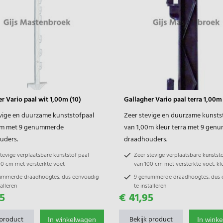
r Vario paal wit 1,00m (10)
Gallagher Vario paal terra 1,00m 
vige en duurzame kunststofpaal
Zeer stevige en duurzame kunsts
0m met 9 genummerde
van 1,00m kleur terra met 9 ge
uders.
draadhouders.
tevige verplaatsbare kunststof paal
Zeer stevige verplaatsbare kunstst
00 cm met versterkte voet
van 100 cm met versterkte voet, kle
ummerde draadhoogtes, dus eenvoudig
9 genummerde draadhoogtes, dus 
talleren
te installeren
5
€ 41,95
her palen zijn onderling te combineren
Gallagher palen zijn onderling te 
gelijke draadhoogtes
door gelijke draadhoogtes
 product
Bekijk product
In winkelwagen
In wink