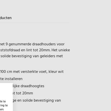
oducten
 met 9 genummerde draadhouders voor
unststofdraad en lint tot 20mm. Het unieke
solide bevestiging van geleiders met
 100 cm met versterkte voet, kleur wit
e installeren
 door gelijke draadhoogtes
rd en lint tot 20mm
envoudige en solide bevestiging van
te te
ing te
 0,85m
gen.