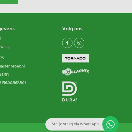
gevens
Volg ons
1
swaaij
75
astenbroek.nl
31781
156.00.562.B01
Stel je vraag via WhatsApp