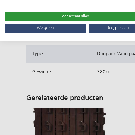
Accepteer alles
Specificaties
Weigeren
Nee, pas aan
EAN:
8713235069330
Type:
Duopack Vario pa
Gewicht:
7.80kg
Gerelateerde producten