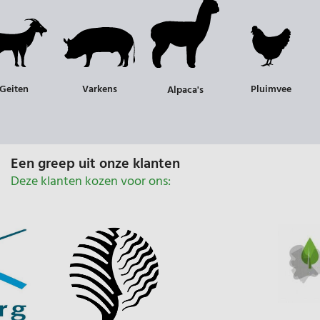
n
Varkens
Pluimvee
S
Alpaca's
Een greep uit onze klanten
Deze klanten kozen voor ons: