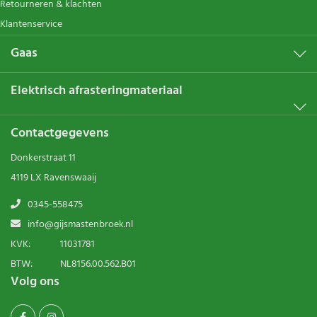
Retourneren & klachten
Klantenservice
Gaas
Elektrisch afrasteringmateriaal
Contactgegevens
Donkerstraat 11
4119 LX Ravenswaaij
0345-558475
info@gijsmastenbroek.nl
KVK:
11031781
BTW:
NL8156.00.562.B01
Volg ons