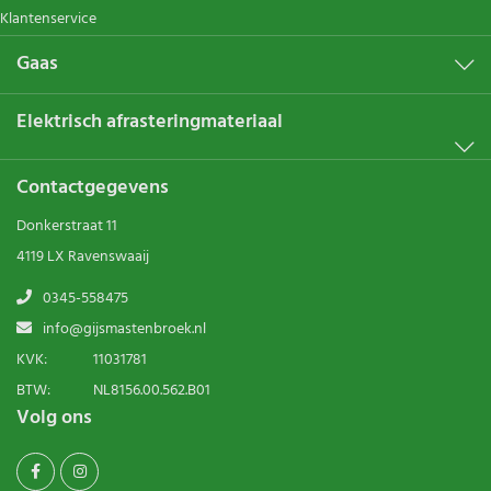
Klantenservice
Gaas
Elektrisch afrasteringmateriaal
Contactgegevens
Donkerstraat 11
4119 LX Ravenswaaij
0345-558475
info@gijsmastenbroek.nl
KVK:
11031781
BTW:
NL8156.00.562.B01
Volg ons