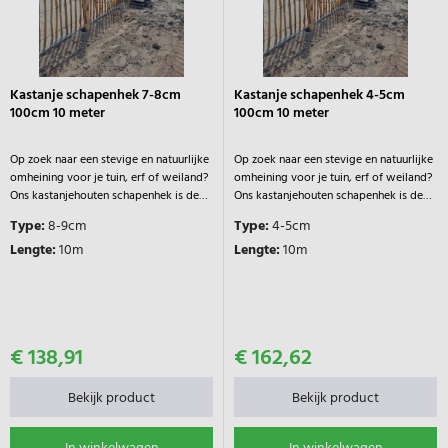
Kastanje schapenhek 7-8cm
Kastanje schapenhek 4-5cm
100cm 10 meter
100cm 10 meter
Op zoek naar een stevige en natuurlijke
Op zoek naar een stevige en natuurlijke
omheining voor je tuin, erf of weiland?
omheining voor je tuin, erf of weiland?
Ons kastanjehouten schapenhek is de
Ons kastanjehouten schapenhek is de
perfecte keuze! Dit robuuste hekwerk
perfecte keuze! Dit robuuste hekwerk
Type:
8-9cm
Type:
4-5cm
biedt een landelijke uitstraling en is
biedt een landelijke uitstraling en is
Lengte:
10m
Lengte:
10m
ideaal voor het afbakenen van tuinen,
ideaal voor het afbakenen van tuinen,
dierenverblijven en
dierenverblijven en
€ 138,91
€ 162,62
Bekijk product
Bekijk product