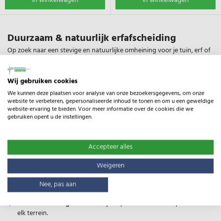
In winkelwagen
In winkelwagen
Duurzaam & natuurlijk erfafscheiding
Op zoek naar een stevige en natuurlijke omheining voor je tuin, erf of
weiland? Ons kastanjehouten schapenhek is de perfecte keuze! Dit
robuuste hekwerk biedt een landelijke uitstraling en is ideaal voor het
Wij gebruiken cookies
afbakenen van tuinen, dierenverblijven en natuurgebieden.
We kunnen deze plaatsen voor analyse van onze bezoekersgegevens, om onze
website te verbeteren, gepersonaliseerde inhoud te tonen en om u een geweldige
Waarom kiezen voor kastanjehout?
website-ervaring te bieden. Voor meer informatie over de cookies die we
gebruiken opent u de instellingen.
Duurzaam & Weerbestendig
– Kastanjehout bevat van nature
looizuur, waardoor het jarenlang bestand is tegen rot en
Accepteer alles
weersinvloeden.
Onderhoudsvrij
– Geen bewerking of impregnering nodig, het
Weigeren
hout vergrijst op een mooie, natuurlijke manier.
Nee, pas aan
Milieuvriendelijk
– Duurzaam geteeld en biologisch afbreekbaar.
Flexibel & Stevig
– Gemakkelijk te plaatsen en aan te passen aan
elk terrein.