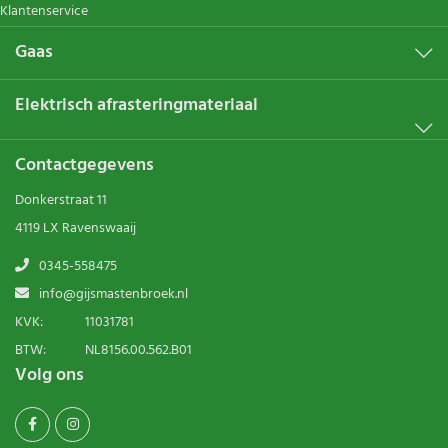
Klantenservice
Gaas
Elektrisch afrasteringmateriaal
Contactgegevens
Donkerstraat 11
4119 LX Ravenswaaij
0345-558475
info@gijsmastenbroek.nl
KVK:
11031781
BTW:
NL8156.00.562.B01
Volg ons