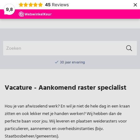
×
0
45
Reviews
9,8
Online winkel & fysieke winkel
30 jaar ervaring
Elektrisch afrasteringsmateriaal gratis verzending vanaf €75
Online winkel & fysieke winkel
Vacature - Aankomend raster specialist
30 jaar ervaring
Hou je van afwisselend werk? En wil je niet de hele dag in een kraan
Elektrisch afrasteringsmateriaal gratis verzending vanaf €75
zitten en ook lekker met je handen werken? Wij hebben dan de
perfecte baan voor jou. Wij leveren en plaatsen weiderasters voor
particulieren, aannemers en overheidsinstanties (bijv.
Staatbosbeheer/gemeentes).