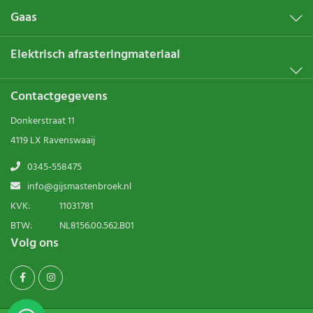
Gaas
Elektrisch afrasteringmateriaal
Contactgegevens
Donkerstraat 11
4119 LX Ravenswaaij
0345-558475
info@gijsmastenbroek.nl
KVK:
11031781
BTW:
NL8156.00.562.B01
Volg ons