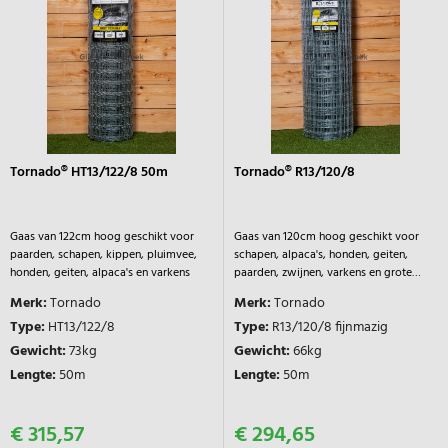
Tornado® HT13/122/8 50m
Tornado® R13/120/8
Gaas van 122cm hoog geschikt voor
Gaas van 120cm hoog geschikt voor
paarden, schapen, kippen, pluimvee,
schapen, alpaca's, honden, geiten,
honden, geiten, alpaca's en varkens
paarden, zwijnen, varkens en grote
kippen.
Merk:
Tornado
Merk:
Tornado
Type:
HT13/122/8
Type:
R13/120/8 fijnmazig
Gewicht:
73kg
Gewicht:
66kg
Lengte:
50m
Lengte:
50m
€ 315,57
€ 294,65