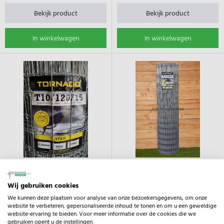
Bekijk product
Bekijk product
In winkelwagen
In winkelwagen
Tornado® T10/120/15 100m
Tornado® R15/158/8 50m
Wij gebruiken cookies
We kunnen deze plaatsen voor analyse van onze bezoekersgegevens, om onze
Gaas van 120cm hoog geschikt voor
Gaas van 158cm hoog geschikt voor
website te verbeteren, gepersonaliseerde inhoud te tonen en om u een geweldige
schapen, varkens, koeien, kalveren en
alpaca's, honden, geiten, paarden,
website-ervaring te bieden. Voor meer informatie over de cookies die we
zwijnen. Gaas met een verbeterde
grote kippen en zwijnen.
gebruiken opent u de instellingen.