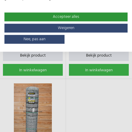
ursusgaas knoop
Merk:
Tornado
Merk:
Tornado
Type:
T10/120/15
Type:
R15/158/8
Accepteer alles
Gewicht:
88kg
Gewicht:
81kg
Lengte:
100m
Lengte:
50m
Weigeren
Nee, pas aan
€ 457,19
€ 426,63
Bekijk product
Bekijk product
In winkelwagen
In winkelwagen