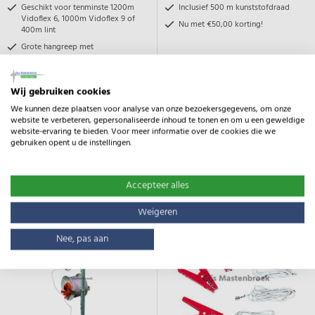
Geschikt voor tenminste 1200m
Inclusief 500 m kunststofdraad
Vidoflex 6, 1000m Vidoflex 9 of
Nu met €50,00 korting!
400m lint
Grote hangreep met
knokkelbescherming
Wij gebruiken cookies
€ 149,00
We kunnen deze plaatsen voor analyse van onze bezoekersgegevens, om onze
€ 139,00
€ 119,00
website te verbeteren, gepersonaliseerde inhoud te tonen en om u een geweldige
website-ervaring te bieden. Voor meer informatie over de cookies die we
gebruiken opent u de instellingen.
Bekijk product
Bekijk product
In winkelwagen
In winkelwagen
Accepteer alles
Weigeren
Nee, pas aan