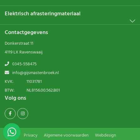
Elektrisch afrasteringmateriaal
Contactgegevens
Donkerstraat 11
4119 LX Ravenswaaij
0345-558475
info@gijsmastenbroek.nl
KVK:
11031781
BTW:
NL8156.00.562.B01
Volg ons
Privacy
Algemene voorwaarden
Webdesign