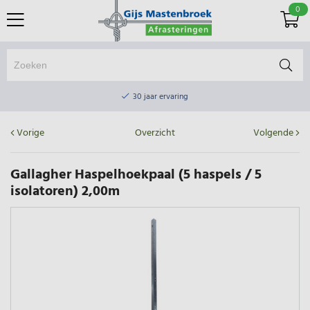
0
Online winkel & fysieke winkel
30 jaar ervaring
Elektrisch afrasteringsmateriaal gratis verzending vanaf €75
Vorige
Overzicht
Volgende
Online winkel & fysieke winkel
30 jaar ervaring
Gallagher Haspelhoekpaal (5 haspels / 5
isolatoren) 2,00m
Elektrisch afrasteringsmateriaal gratis verzending vanaf €75