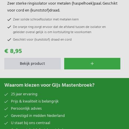
Zeer sterke ringisolator voor metalen (haspelhoek)paal. Geschikt
voor cord en (kunststof)draad.
Zeer solide schroefisolator met metalen kern
De oranje ring zorgt ervoor dat de afstand tussen de isolator en
geleider overal gelijk is om kortsluiting te voorkomen
Geschikt voor (kunststof) draad en cord
€ 8,95
Bekijk product
Waarom kiezen voor Gijs Mastenbroek?
25 jaar ervaring
Prijs & kwaliteit is belangrijk
Persoonlijk advies
Gevestigd in midden Nederland
U staat bij ons centraal