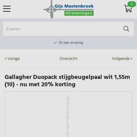
0
Online winkel & fysieke winkel
30 jaar ervaring
Elektrisch afrasteringsmateriaal gratis verzending vanaf €75
Vorige
Overzicht
Volgende
Online winkel & fysieke winkel
30 jaar ervaring
Gallagher Duopack stijgbeugelpaal wit 1,55m
(10) - nu met 20% korting
Elektrisch afrasteringsmateriaal gratis verzending vanaf €75