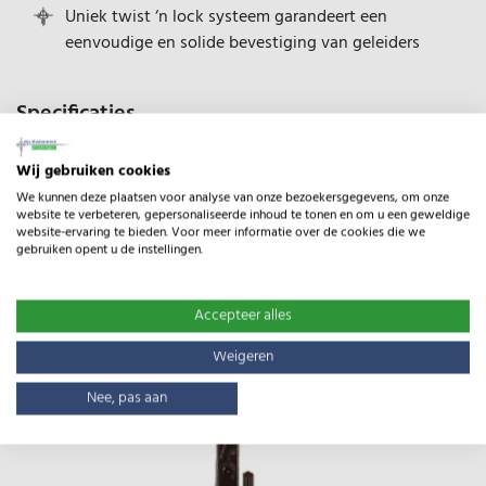
Uniek twist ‘n lock systeem garandeert een
eenvoudige en solide bevestiging van geleiders
Specificaties
Type:
Duopack Stijgbeugelpaal
Wij gebruiken cookies
Gewicht:
4.90kg
We kunnen deze plaatsen voor analyse van onze bezoekersgegevens, om onze
website te verbeteren, gepersonaliseerde inhoud te tonen en om u een geweldige
website-ervaring te bieden. Voor meer informatie over de cookies die we
gebruiken opent u de instellingen.
Gerelateerde producten
Accepteer alles
Weigeren
Nee, pas aan