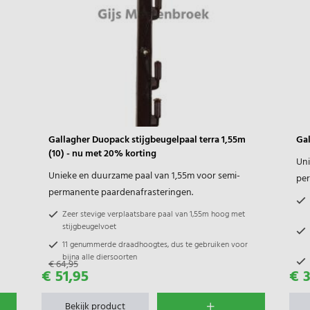
Gallagher Duopack stijgbeugelpaal terra 1,55m
Gal
(10) - nu met 20% korting
Uni
Unieke en duurzame paal van 1,55m voor semi-
per
permanente paardenafrasteringen.
Zeer stevige verplaatsbare paal van 1,55m hoog met
stijgbeugelvoet
11 genummerde draadhoogtes, dus te gebruiken voor
bijna alle diersoorten
€ 64,95
€ 51,95
€ 
Gallagher palen zijn onderling te combineren door
gelijke draadhoogtes
Bekijk product