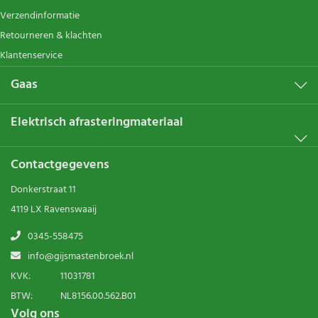
Verzendinformatie
Retourneren & klachten
Klantenservice
Gaas
Elektrisch afrasteringmateriaal
Contactgegevens
Donkerstraat 11
4119 LX Ravenswaaij
0345-558475
info@gijsmastenbroek.nl
KVK:
11031781
BTW:
NL8156.00.562.B01
Volg ons