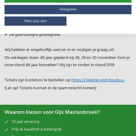
✔ Meer dan 300 exposanten
Weigeren
✔ De beursvloer staat boordevol beleving
✔ De tien beste innovaties in de Tunnel van de Toekomst
Nee, pas aan
✔ Het rijkgevulde kennisprogramma bereidt je voor op de toekomst
✔ De gebruikelijke gezelligheid
Wij hebben er ongelooflijk veel zin in en nodigen je graag uit!
De vakdagen staan dit jaar gepland op 28, 29 en 30 november. Kom je
onze stand dit jaar bezoeken? Wij zijn te vinden in stand D119.
Tickets zijn kosteloos te bestellen op
https://register.visitcloud.co...
(Let op! Tickets kunnen in de spam terecht komen)
Waarom kiezen voor Gijs Mastenbroek?
25 jaar ervaring
Prijs & kwaliteit is belangrijk