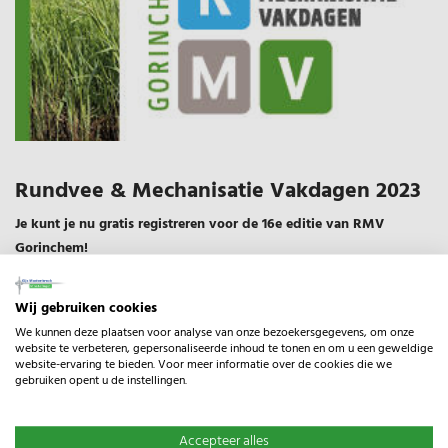
Rundvee & Mechanisatie Vakdagen 2023
Je kunt je nu gratis registreren voor de 16e editie van RMV
Gorinchem!
Zorg ervoor dat je voorbereid wordt op de toekomst tijdens één van
de kennissessies door topsprekers uit de markt. Juist nu is hét
Wij gebruiken cookies
moment om op de hoogte te blijven van alle ontwikkelingen op het
We kunnen deze plaatsen voor analyse van onze bezoekersgegevens, om onze
gebied van actuele thema's uit de agrarische sector. De beursvloer is
website te verbeteren, gepersonaliseerde inhoud te tonen en om u een geweldige
website-ervaring te bieden. Voor meer informatie over de cookies die we
goed gevuld met meer dan 300 exposanten.
gebruiken opent u de instellingen.
5 redenen waarom jij RMV Gorinchem niet mag missen:
Accepteer alles