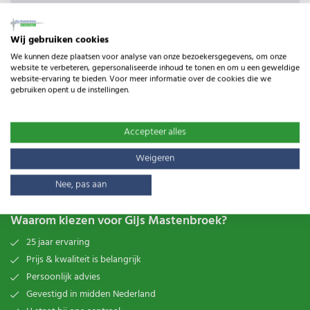
Productomschrijving
Wij gebruiken cookies
Verbindingsstuk voor aardpennen.
We kunnen deze plaatsen voor analyse van onze bezoekersgegevens, om onze
website te verbeteren, gepersonaliseerde inhoud te tonen en om u een geweldige
Specificaties
website-ervaring te bieden. Voor meer informatie over de cookies die we
gebruiken opent u de instellingen.
Type:
Aardingsmaterialen
Gewicht:
0.10kg
Accepteer alles
Lengte:
110m
Weigeren
Nee, pas aan
Waarom kiezen voor Gijs Mastenbroek?
25 jaar ervaring
Prijs & kwaliteit is belangrijk
Persoonlijk advies
Gevestigd in midden Nederland