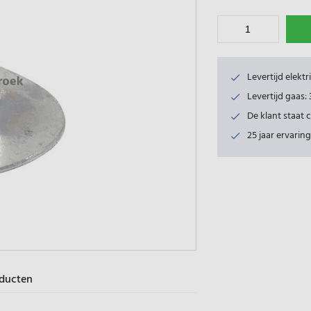
Levertijd elekt
Levertijd gaas
De klant staat 
25 jaar ervaring
oducten