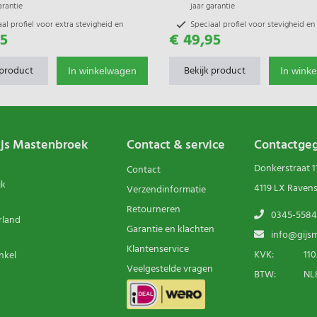
arantie
jaar garantie
al profiel voor extra stevigheid en
Speciaal profiel voor stevigheid en
95
€ 49,95
liteit
flexibiliteit
ezel kern met UV beschermde
Glasvezel kern met UV beschermd
hyleen buitenzijde.
polyethyleen buitenzijde
 product
Bekijk product
In winkelwagen
In wink
ijs Mastenbroek
Contact & service
Contactge
Donkerstraat 1
Contact
jk
4119 LX Raven
Verzendinformatie
Retourneren
0345-5584
rland
Garantie en klachten
info@gijsm
Klantenservice
KVK:
110
nkel
Veelgestelde vragen
BTW:
NL8