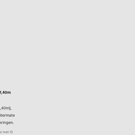
 1,40m
1,40m),
itermate
eringen.
al met 10