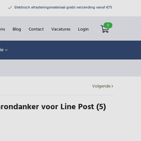
Elektrisch afrasteringsmateriaal gratis verzending vanaf €75
0
ons
Blog
Contact
Vacatures
Login
ie
Volgende
rondanker voor Line Post (5)