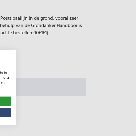
ost) paallijn in de grond, vooral zeer
t behulp van de Grondanker Handboor is
art te bestellen 006161)
te te
ing te
gen.