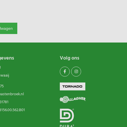
e
elwagen
gevens
Volg ons
1
swaaij
75
astenbroek.nl
31781
156.00.562.B01