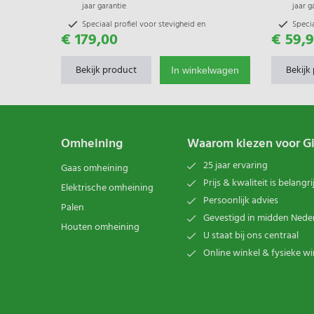
jaar garantie
jaar g
Speciaal profiel voor stevigheid en
Specia
€ 179,00
€ 59,
flexibiliteit
flexibi
Glasvezel kern met UV beschermde
Glasv
polyethyleen buitenzijde
polyet
Bekijk product
Bekijk
In winkelwagen
Omheining
Waarom kiezen voor G
25 jaar ervaring
Gaas omheining
Prijs & kwaliteit is belangri
Elektrische omheining
Persoonlijk advies
Palen
Gevestigd in midden Nede
Houten omheining
U staat bij ons centraal
Online winkel & fysieke wi