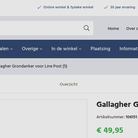
Online winkel & fysieke winkel
30 jaar ervaring
Home
Over 
alen
Overige
In de winkel
Plaatsing
Informat
lagher Grondanker voor Line Post (5)
Overzicht
Gallagher G
Artikelnummer:
106151
€ 49,95