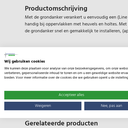
Productomschrijving
Met de grondanker verankert u eenvoudig een (Line P
handig bij oppervlakken met heuvels en holtes. Me
de grondanker snel en gemakkelijk te installeren, (ap
Specificaties
Wij gebruiken cookies
EAN:
9414701106151
We kunnen deze plaatsen voor analyse van onze bezoekersgegevens, om onze websi
verbeteren, gepersonaliseerde inhoud te tonen en om u een geweldige website-ervar
bieden. Voor meer informatie over de cookies die we gebruiken opent u de instellin
Type:
Grondanker
Accepteer alles
Gewicht:
0.50kg
Weigeren
Nee, pas aan
Gerelateerde producten