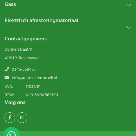
Gaas
Elektrisch afrasteringmateriaal
Contactgegevens
Donkerstraat 11
4119 LX Ravenswaaij
0345-558475
info@gijsmastenbroek.nl
KVK:
11031781
BTW:
NL8156.00.562.B01
Volg ons