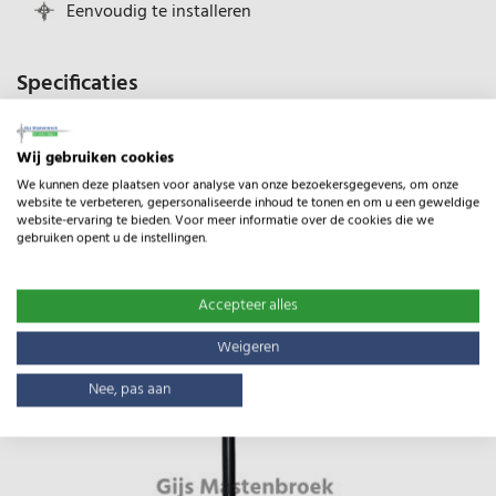
Eenvoudig te installeren
Specificaties
Type:
Hertenpaal kunststof
Wij gebruiken cookies
Gewicht:
7.50kg
We kunnen deze plaatsen voor analyse van onze bezoekersgegevens, om onze
website te verbeteren, gepersonaliseerde inhoud te tonen en om u een geweldige
website-ervaring te bieden. Voor meer informatie over de cookies die we
gebruiken opent u de instellingen.
Gerelateerde producten
Accepteer alles
Weigeren
Nee, pas aan