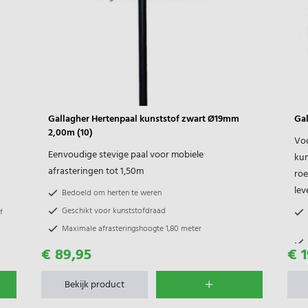
Gallagher Hertenpaal kunststof zwart Ø19mm
Gal
2,00m (10)
Voo
Eenvoudige stevige paal voor mobiele
kun
afrasteringen tot 1,50m
roe
lev
Bedoeld om herten te weren
Geschikt voor kunststofdraad
f
Maximale afrasteringshoogte 1,80 meter
€ 89,95
€ 1
Bekijk product