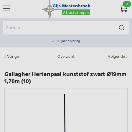
0
Online winkel & fysieke winkel
30 jaar ervaring
Elektrisch afrasteringsmateriaal gratis verzending vanaf €75
Vorige
Overzicht
Volgende
Online winkel & fysieke winkel
30 jaar ervaring
Gallagher Hertenpaal kunststof zwart Ø19mm
1,70m (10)
Elektrisch afrasteringsmateriaal gratis verzending vanaf €75