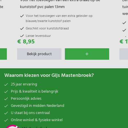
n
Voor het toevoegen van een extra draad op de
Een
te
kunststof pvc palen 13mm
tui
wer
Voor het toevoegen van een extra geleider op
blauwe/zwarte kunststof palen
Geschikt voor kunststofdraad
Lange levensduur
€ 8,95
€ 
Bekijk product
Waarom kiezen voor Gijs Mastenbroek?
25 jaar ervaring
Prijs & kwaliteit is belangrijk
Persoonlijk advies
Gevestigd in midden Nederland
U staat bij ons centraal
Online winkel & fysieke winkel