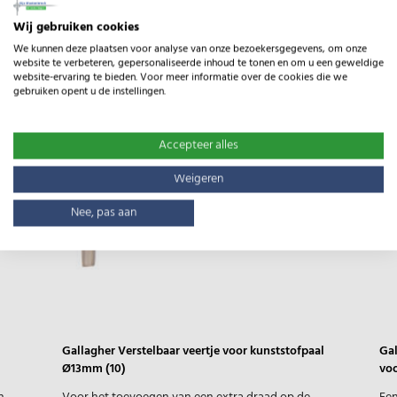
Gerelateerde producten
Wij gebruiken cookies
We kunnen deze plaatsen voor analyse van onze bezoekersgegevens, om onze
website te verbeteren, gepersonaliseerde inhoud te tonen en om u een geweldige
website-ervaring te bieden. Voor meer informatie over de cookies die we
gebruiken opent u de instellingen.
Accepteer alles
Weigeren
Nee, pas aan
Gallagher Verstelbaar veertje voor kunststofpaal
Gal
Ø13mm (10)
voo