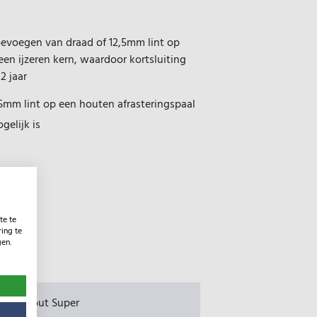
toevoegen van draad of 12,5mm lint op
een ijzeren kern, waardoor kortsluiting
2 jaar
5mm lint op een houten afrasteringspaal
gelijk is
te te
ing te
gen.
olator hout Super