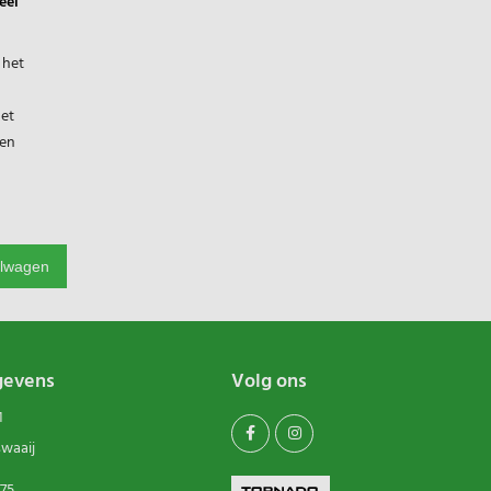
eel
 het
Met
 en
elwagen
gevens
Volg ons
1
swaaij
75