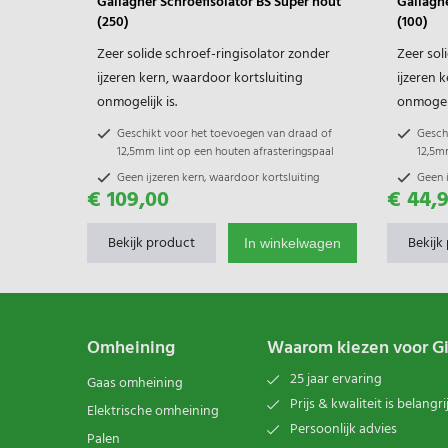
Gallagher Schroefisolator BS Super hout
Gallaghe
(250)
(100)
Zeer solide schroef-ringisolator zonder
Zeer sol
ijzeren kern, waardoor kortsluiting
ijzeren 
onmogelijk is.
onmogeli
Geschikt voor het toevoegen van draad of
Gesch
12,5mm lint op een houten afrasteringspaal
12,5mm
Geen ijzeren kern, waardoor kortsluiting
Geen i
€ 109,00
€ 44,
onmogelijk is
onmog
Productgarantie 2 jaar
Produc
Bekijk product
Bekijk
In winkelwagen
Omheining
Waarom kiezen voor G
25 jaar ervaring
Gaas omheining
Prijs & kwaliteit is belangri
Elektrische omheining
Persoonlijk advies
Palen