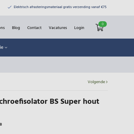
Elektrisch afrasteringsmateriaal gratis verzending vanaf €75
0
ons
Blog
Contact
Vacatures
Login
ie
Volgende
chroefisolator BS Super hout
8