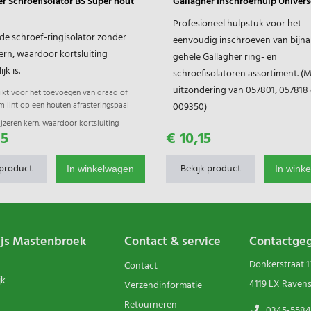
r Schroefisolator BS Super hout
Gallagher Inschroefhulp Univers
Profesioneel hulpstuk voor het
ide schroef-ringisolator zonder
eenvoudig inschroeven van bijna
kern, waardoor kortsluiting
gehele Gallagher ring- en
jk is.
schroefisolatoren assortiment. (
uitzondering van 057801, 057818
ikt voor het toevoegen van draad of
 lint op een houten afrasteringspaal
009350)
jzeren kern, waardoor kortsluiting
95
€ 10,15
elijk is
tgarantie 2 jaar
 product
Bekijk product
In winkelwagen
In wink
ijs Mastenbroek
Contact & service
Contactge
Donkerstraat 1
Contact
jk
4119 LX Raven
Verzendinformatie
Retourneren
0345-5584