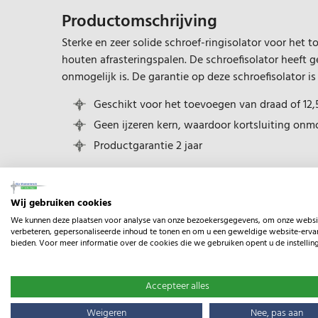
Productomschrijving
Sterke en zeer solide schroef-ringisolator voor het 
houten afrasteringspalen. De schroefisolator heeft g
onmogelijk is. De garantie op deze schroefisolator is 
Geschikt voor het toevoegen van draad of 12,
Geen ijzeren kern, waardoor kortsluiting onmo
Productgarantie 2 jaar
Wij gebruiken cookies
We kunnen deze plaatsen voor analyse van onze bezoekersgegevens, om onze websi
Specificaties
verbeteren, gepersonaliseerde inhoud te tonen en om u een geweldige website-ervar
bieden. Voor meer informatie over de cookies die we gebruiken opent u de instellin
EAN:
8713235009008
Accepteer alles
Type:
BS Schroef-ringis
Weigeren
Nee, pas aan