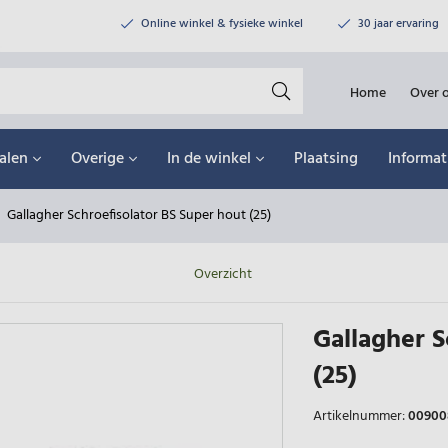
Online winkel & fysieke winkel
30 jaar ervaring
Home
Over 
alen
Overige
In de winkel
Plaatsing
Informat
Gallagher Schroefisolator BS Super hout (25)
Overzicht
Gallagher S
(25)
Artikelnummer:
00900