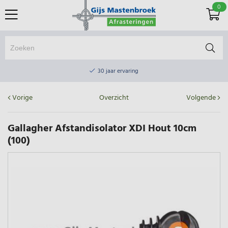
0
Online winkel & fysieke winkel
30 jaar ervaring
Elektrisch afrasteringsmateriaal gratis verzending vanaf €75
Vorige
Overzicht
Volgende
Online winkel & fysieke winkel
30 jaar ervaring
Gallagher Afstandisolator XDI Hout 10cm
(100)
Elektrisch afrasteringsmateriaal gratis verzending vanaf €75