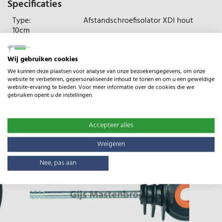
Specificaties
Type:
Afstandschroefisolator XDI hout
10cm
Gewicht:
3.80kg
Wij gebruiken cookies
We kunnen deze plaatsen voor analyse van onze bezoekersgegevens, om onze
website te verbeteren, gepersonaliseerde inhoud te tonen en om u een geweldige
website-ervaring te bieden. Voor meer informatie over de cookies die we
gebruiken opent u de instellingen.
Gerelateerde producten
Accepteer alles
Weigeren
Nee, pas aan