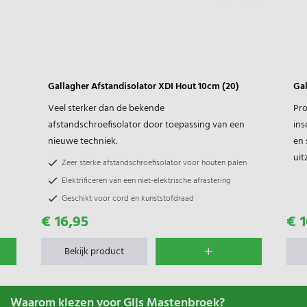
Gallagher Afstandisolator XDI Hout 10cm (20)
Gal
Veel sterker dan de bekende
Pro
-
afstandschroefisolator door toepassing van een
ins
nieuwe techniek.
en 
uit
Zeer sterke afstandschroefisolator voor houten palen
Elektrificeren van een niet-elektrische afrastering
Geschikt voor cord en kunststofdraad
€ 16,95
€ 1
Bekijk product
Waarom kiezen voor Gijs Mastenbroek?