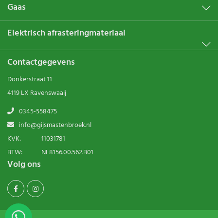
Gaas
Elektrisch afrasteringmateriaal
Contactgegevens
Donkerstraat 11
4119 LX Ravenswaaij
0345-558475
info@gijsmastenbroek.nl
KVK:
11031781
BTW:
NL8156.00.562.B01
Volg ons