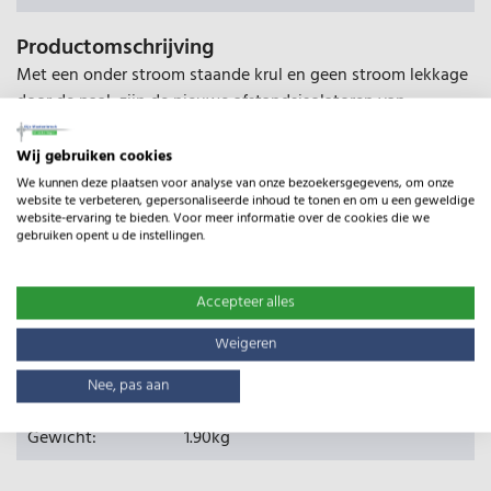
Productomschrijving
Met een onder stroom staande krul en geen stroom lekkage
door de paal, zijn de nieuwe afstandsisolatoren van
Gallagher een effectief en uiterst duurzame optie voor het
beschermen/beveiligen van bestaande afrasteringen. 10 jaar
Wij gebruiken cookies
productgarantie.
We kunnen deze plaatsen voor analyse van onze bezoekersgegevens, om onze
website te verbeteren, gepersonaliseerde inhoud te tonen en om u een geweldige
website-ervaring te bieden. Voor meer informatie over de cookies die we
Beschermen van bestaande afrasteringen
gebruiken opent u de instellingen.
Duurzame oplossing
10 jaar productgarantie
Accepteer alles
Weigeren
Specificaties
Nee, pas aan
Type:
Live Tip Afstandisolator hout 16cm
Gewicht:
1.90kg