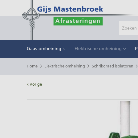
Gaas omheining
Elektrische omheining
P
Home
Elektrische omheining
Schrikdraad isolatoren
Vorige