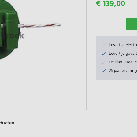
€ 139,00
Levertijd elekt
Levertijd gaas
De klant staat 
25 jaar ervaring
oducten