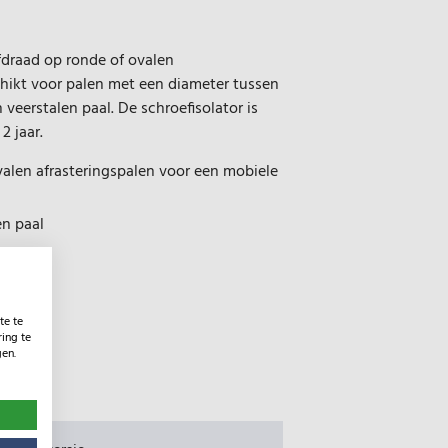
fdraad op ronde of ovalen
chikt voor palen met een diameter tussen
veerstalen paal. De schroefisolator is
2 jaar.
alen afrasteringspalen voor een mobiele
en paal
te te
ing te
gen.