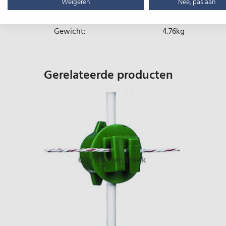
Type:
Schroefisolator ge
Weigeren
Nee, pas aan
Gewicht:
4.76kg
Gerelateerde producten