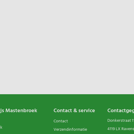
ijs Mastenbroek
Contact & service
Contactge
Donkerstraat 1
Contact
jk
4119 LX Raven
Verzendinformatie