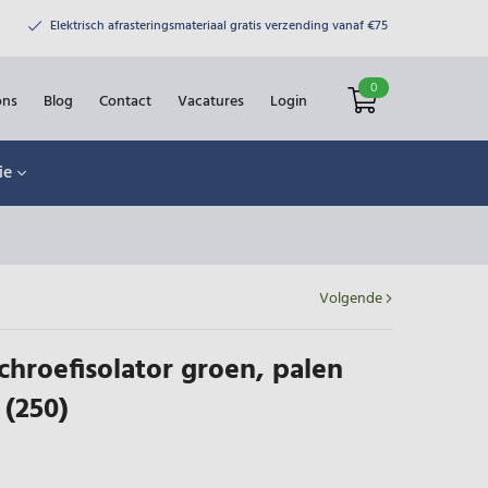
Elektrisch afrasteringsmateriaal gratis verzending vanaf €75
0
ons
Blog
Contact
Vacatures
Login
ie
Volgende
chroefisolator groen, palen
(250)