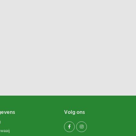
gevens
Volg ons
1
swaaij