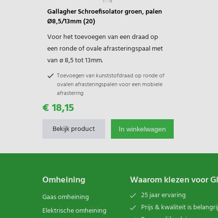
Gallagher Schroefisolator groen, palen
Ø8,5/13mm (20)
Voor het toevoegen van een draad op
een ronde of ovale afrasteringspaal met
van ø 8,5 tot 13mm.
Toevoegen van kunststofdraad op ronde of
ovalen afrasteringspalen voor een mobiele
afrastering
€ 18,15
Ideaal in combinatie met de metalen
veerstalen paal
Productgarantie 2 jaar
Bekijk product
In winkelwagen
Omheining
Waarom kiezen voor G
25 jaar ervaring
Gaas omheining
Prijs & kwaliteit is belangri
Elektrische omheining