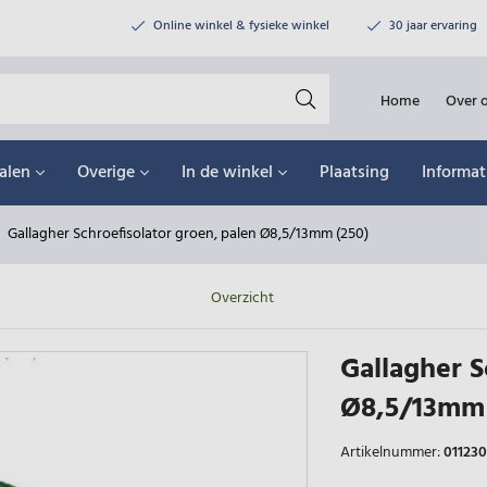
Online winkel & fysieke winkel
30 jaar ervaring
Home
Over 
alen
Overige
In de winkel
Plaatsing
Informat
Gallagher Schroefisolator groen, palen Ø8,5/13mm (250)
Overzicht
Gallagher S
Ø8,5/13mm 
Artikelnummer:
011230