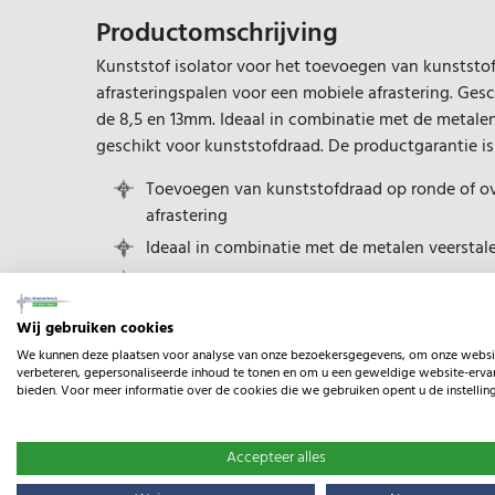
Productomschrijving
Kunststof isolator voor het toevoegen van kunststo
afrasteringspalen voor een mobiele afrastering. Ges
de 8,5 en 13mm. Ideaal in combinatie met de metalen 
geschikt voor kunststofdraad. De productgarantie is 
Toevoegen van kunststofdraad op ronde of ov
afrastering
Ideaal in combinatie met de metalen veerstal
Productgarantie 2 jaar
Wij gebruiken cookies
We kunnen deze plaatsen voor analyse van onze bezoekersgegevens, om onze websi
Specificaties
verbeteren, gepersonaliseerde inhoud te tonen en om u een geweldige website-ervar
bieden. Voor meer informatie over de cookies die we gebruiken opent u de instellin
EAN:
8713235011230
Accepteer alles