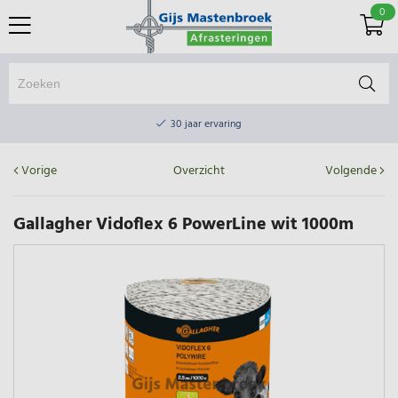
0
Online winkel & fysieke winkel
30 jaar ervaring
Elektrisch afrasteringsmateriaal gratis verzending vanaf €75
Vorige
Overzicht
Volgende
Online winkel & fysieke winkel
30 jaar ervaring
Gallagher Vidoflex 6 PowerLine wit 1000m
Elektrisch afrasteringsmateriaal gratis verzending vanaf €75