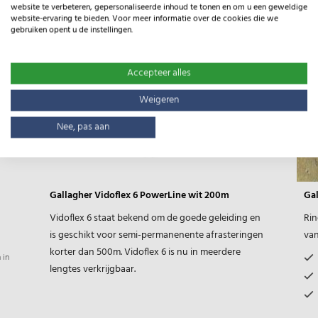
website te verbeteren, gepersonaliseerde inhoud te tonen en om u een geweldige
website-ervaring te bieden. Voor meer informatie over de cookies die we
gebruiken opent u de instellingen.
Accepteer alles
Weigeren
Nee, pas aan
Gallagher Vidoflex 6 PowerLine wit 200m
Gal
Vidoflex 6 staat bekend om de goede geleiding en
Rin
is geschikt voor semi-permanenente afrasteringen
van
korter dan 500m. Vidoflex 6 is nu in meerdere
 in
lengtes verkrijgbaar.