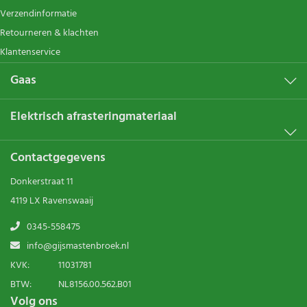
Verzendinformatie
Retourneren & klachten
Klantenservice
Gaas
Elektrisch afrasteringmateriaal
Contactgegevens
Donkerstraat 11
4119 LX Ravenswaaij
0345-558475
info@gijsmastenbroek.nl
KVK:
11031781
BTW:
NL8156.00.562.B01
Volg ons