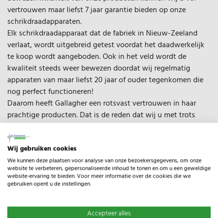
vertrouwen maar liefst 7 jaar garantie bieden op onze
schrikdraadapparaten.
Elk schrikdraadapparaat dat de fabriek in Nieuw-Zeeland
verlaat, wordt uitgebreid getest voordat het daadwerkelijk
te koop wordt aangeboden. Ook in het veld wordt de
kwaliteit steeds weer bewezen doordat wij regelmatig
apparaten van maar liefst 20 jaar of ouder tegenkomen die
nog perfect functioneren!
Daarom heeft Gallagher een rotsvast vertrouwen in haar
prachtige producten. Dat is de reden dat wij u met trots
onze schrikdraadapparaten aanbieden met de garantie dat u
er lang plezier van zult hebben.
Wij gebruiken cookies
De enige voorwaarde voor de 7 jaar garantie is dat u uw
schrikdraadapparaat uiterlijk binnen 3 maanden na aankoop
We kunnen deze plaatsen voor analyse van onze bezoekersgegevens, om onze
website te verbeteren, gepersonaliseerde inhoud te tonen en om u een geweldige
registreert
.
website-ervaring te bieden. Voor meer informatie over de cookies die we
gebruiken opent u de instellingen.
Specificaties
Type:
MBS800
Accepteer alles