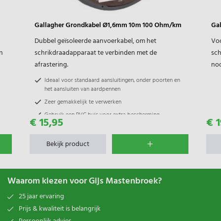
Gallagher Grondkabel Ø1,6mm 10m 100 Ohm/km
Gal
Dubbel geïsoleerde aanvoerkabel, om het
Voo
n
schrikdraadapparaat te verbinden met de
sch
afrastering.
noo
Ideaal voor standaard aansluitingen, onder poorten en
het aansluiten van aardpennen
Zeer gemakkelijk te verwerken
Gebruik een PVC buis voor extra bescherming
€ 15,95
€ 1
Bekijk product
Waarom kiezen voor Gijs Mastenbroek?
25 jaar ervaring
Prijs & kwaliteit is belangrijk