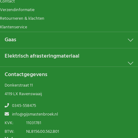
Contact
Verzendinformatie
Retourneren & klachten
Klantenservice
Gaas
Elektrisch afrasteringmateriaal
Contactgegevens
Donkerstraat 11
4119 LX Ravenswaaij
0345-558475
info@gijsmastenbroek.nl
KVK:
11031781
BTW:
NL8156.00.562.B01