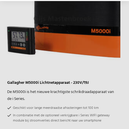
Gallagher M5000i Lichtnetapparaat - 230V/19J
De M5000i is het nieuwe krachtigste schrikdraadapparaat van
de i Series.
Geschikt voor lange meerdraadse afrasteringen tot 100 km
In combinatie met de optioneel verkrijgbare i Series WIFI gateway
module bij stroomverlies direct bericht naar uw smartphone