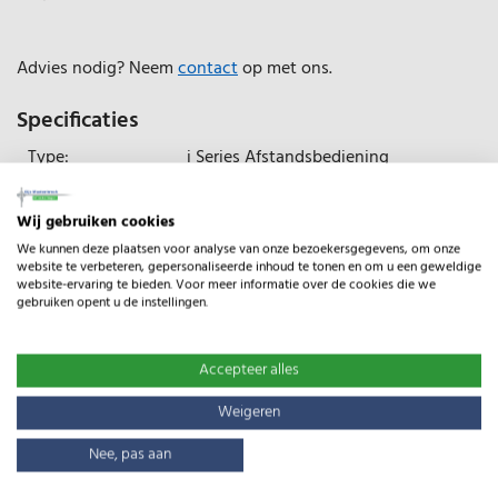
Advies nodig? Neem
contact
op met ons.
Specificaties
Type:
i Series Afstandsbediening
Gewicht:
0.50kg
Wij gebruiken cookies
We kunnen deze plaatsen voor analyse van onze bezoekersgegevens, om onze
website te verbeteren, gepersonaliseerde inhoud te tonen en om u een geweldige
website-ervaring te bieden. Voor meer informatie over de cookies die we
gebruiken opent u de instellingen.
Gerelateerde producten
Accepteer alles
Weigeren
Nee, pas aan