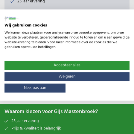
25 jaar ervaring
Productomschrijving
Wij gebruiken cookies
Kabelset om een schrikdraadapparaat te verbinden met de
We kunnen deze plaatsen voor analyse van onze bezoekersgegevens, om onze
afrastering en de aarding. Geschikt voor de modellen B40,
website te verbeteren, gepersonaliseerde inhoud te tonen en om u een geweldige
B50, BX50, B80, B180, B280, B100, B200, B300, S220, S230,
website-ervaring te bieden. Voor meer informatie over de cookies die we
gebruiken opent u de instellingen.
S20 en S50.;;
Specificaties
Accepteer alles
Type:
Raster kabelset
Weigeren
Gewicht:
0.09kg
Nee, pas aan
Waarom kiezen voor Gijs Mastenbroek?
25 jaar ervaring
Prijs & kwaliteit is belangrijk