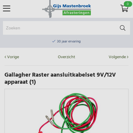
0
Online winkel & fysieke winkel
30 jaar ervaring
Elektrisch afrasteringsmateriaal gratis verzending vanaf €75
Vorige
Overzicht
Volgende
Online winkel & fysieke winkel
30 jaar ervaring
Gallagher Raster aansluitkabelset 9V/12V
apparaat (1)
Elektrisch afrasteringsmateriaal gratis verzending vanaf €75