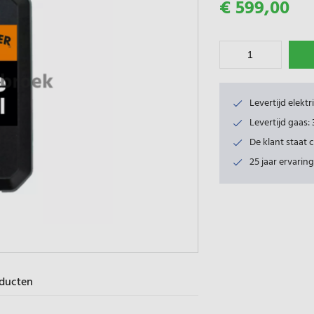
€ 599,00
Levertijd elekt
Levertijd gaas
De klant staat 
25 jaar ervaring
oducten