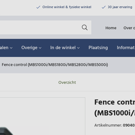
Online winkel & fysieke winkel
30 jaar ervaring
Home
Over 
alen
Overige
In de winkel
Plaatsing
Informat
Fence control (MBS1000i/MBS1800i/MBS2800i/MBS5000i)
Overzicht
Fence contr
(MBS1000i
Artikelnummer:
09040