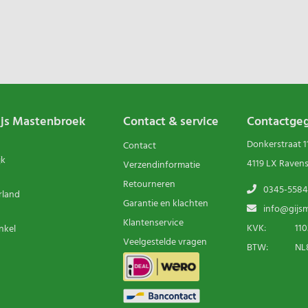
ijs Mastenbroek
Contact & service
Contactge
Donkerstraat 1
Contact
jk
4119 LX Raven
Verzendinformatie
Retourneren
0345-5584
rland
Garantie en klachten
info@gijsm
Klantenservice
KVK:
110
nkel
Veelgestelde vragen
BTW:
NL8