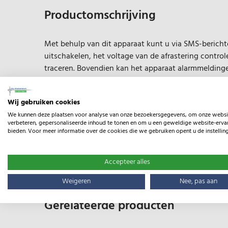
Productomschrijving
Met behulp van dit apparaat kunt u via SMS-bericht
uitschakelen, het voltage van de afrastering control
traceren. Bovendien kan het apparaat alarmmeldinge
mogelijk om dagelijks gedetailleerde informatie ove
het apparaat gebeurtenissen op in een elektronisch
Wij gebruiken cookies
We kunnen deze plaatsen voor analyse van onze bezoekersgegevens, om onze websi
verbeteren, gepersonaliseerde inhoud te tonen en om u een geweldige website-ervar
bieden. Voor meer informatie over de cookies die we gebruiken opent u de instellin
Advies nodig? Neem
contact
op met ons.
Accepteer alles
Specificaties
Weigeren
Nee, pas aan
Gerelateerde producten