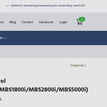
Elektrisch afrasteringsmateriaal gratis verzending vanaf €75
0
ons
Blog
Contact
Vacatures
Login
ie
Volgende
ol
/MBS1800i/MBS2800i/MBS5000i)
2