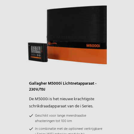
Gallagher M5000i Lichtnetapparaat -
230V/19J
De M5000i is het nieuwe krachtigste
schrikdraadapparaat van de i Series.
Geschikt voor lange meerdraadse
afrasteringen tot 100 km
In combinatie met de optioneel verkrijgbare