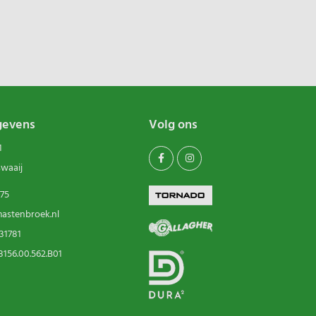
gevens
Volg ons
1
swaaij
75
astenbroek.nl
31781
156.00.562.B01