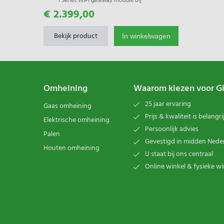
i Series WIFI gateway module bij
stroomverlies direct bericht naar uw
€ 2.399,00
smartphone
Bekijk product
In winkelwagen
Omheining
Waarom kiezen voor G
25 jaar ervaring
Gaas omheining
Prijs & kwaliteit is belangri
Elektrische omheining
Persoonlijk advies
Palen
Gevestigd in midden Nede
Houten omheining
U staat bij ons centraal
Online winkel & fysieke wi