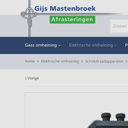
Gaas omheining
Elektrische omheining
P
Home
Elektrische omheining
Schrikdraadapparaten
Vorige