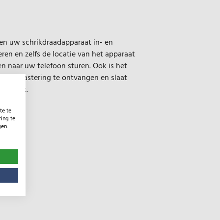
en uw schrikdraadapparaat in- en
eren en zelfs de locatie van het apparaat
n naar uw telefoon sturen. Ook is het
r uw afrastering te ontvangen en slaat
 logboek.
te te
ing te
gen.