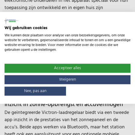
elektronische onderdelen in het apparaat speciaal voor hun
toepassing zijn ontwikkeld en in eigen huis zijn
geproduceerd , en hierdoor het meest efficiënt werken.
Slimme aanpassing en volledige controle
Wij gebruiken cookies
Dankzij de adaptive control-functie past het
We kunnen deze plaatsen voor analyse van onze bezoekersgegevens, om onze
schrikdraadapparaat zijn vermogen automatisch aan op het
website te verbeteren, gepersonaliseerde inhoud te tonen en om u een geweldige
aangesloten raster en de actuele belasting daarvan. Zo
website-ervaring te bieden. Voor meer informatie over de cookies die we
gebruiken opent u de instellingen.
werkt het systeem altijd zo efficiënt mogelijk. De MBS3000i
maakt deel uit van het Gallagher i Series-systeem: een
slimme, uitbreidbare oplossing met afrasteringszones die je
Accepteer alles
eenvoudig kunt instellen en bewaken via de Gallagher-app.
Weigeren
Dit geeft je volledige controle en inzicht in de prestaties van
je afrastering, inclusief een logboek met het voltage op het
Nee, pas aan
raster in het verleden.
Inzicht in zonne-opbrengst en accuvermogen
De geïntegreerde Victron-laadregelaar biedt via een tweede
app inzicht in de prestaties van het zonnepaneel en de
accu’s. Beide apps werken via Bluetooth, maar het station
heeft ook een aansluitpunt voor een optionele mobiele