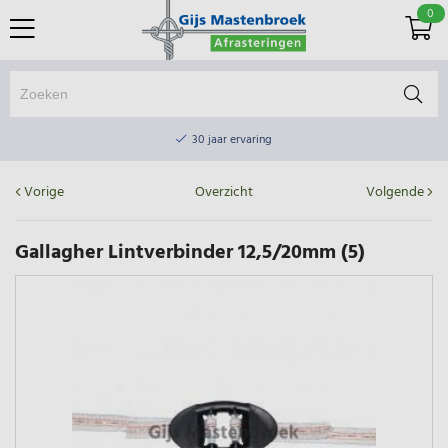
0
Online winkel & fysieke winkel
30 jaar ervaring
Elektrisch afrasteringsmateriaal gratis verzending vanaf €75
Vorige
Overzicht
Volgende
Online winkel & fysieke winkel
30 jaar ervaring
Gallagher Lintverbinder 12,5/20mm (5)
Elektrisch afrasteringsmateriaal gratis verzending vanaf €75