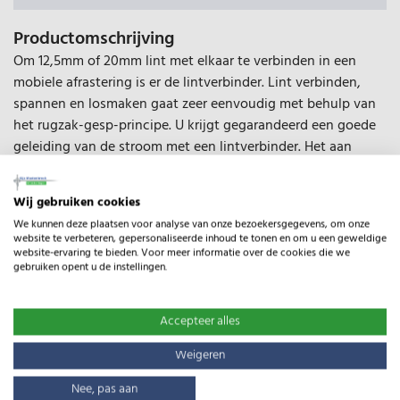
Productomschrijving
Om 12,5mm of 20mm lint met elkaar te verbinden in een
mobiele afrastering is er de lintverbinder. Lint verbinden,
spannen en losmaken gaat zeer eenvoudig met behulp van
het rugzak-gesp-principe. U krijgt gegarandeerd een goede
geleiding van de stroom met een lintverbinder. Het aan
elkaar knopen van lint is geen goed alternatief omdat het
veel storing en stroomverlies oplevert. U heeft een
Wij gebruiken cookies
productgarantie van 2 jaar.
We kunnen deze plaatsen voor analyse van onze bezoekersgegevens, om onze
website te verbeteren, gepersonaliseerde inhoud te tonen en om u een geweldige
Zeer eenvoudig verbinden, spannen en ontspannen
website-ervaring te bieden. Voor meer informatie over de cookies die we
van lint
gebruiken opent u de instellingen.
Duurzaam en veilig
Gemakkelijk in gebruik door het rugzakgesp-principe
Accepteer alles
Leverbaar in 2 maten: 12,5/20mm en 20/40mm
Weigeren
Uniek en innovatief design
Nee, pas aan