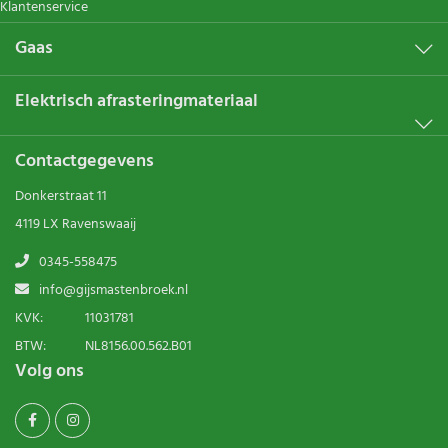
Klantenservice
Gaas
Elektrisch afrasteringmateriaal
Contactgegevens
Donkerstraat 11
4119 LX Ravenswaaij
0345-558475
info@gijsmastenbroek.nl
KVK:
11031781
BTW:
NL8156.00.562.B01
Volg ons