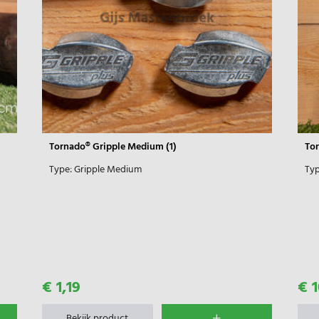
Tornado® Gripple Medium (1)
Tor
Type:
Gripple Medium
Typ
€ 1,19
€ 1
Bekijk product