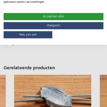
gebruiken opent u de instellingen.
Specificaties
Accepteer alles
Type:
HT12/107/8
Weigeren
Gewicht:
65kg
Nee, pas aan
Lengte:
50m
Gerelateerde producten