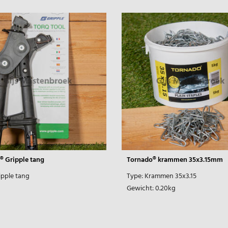
® Gripple tang
Tornado® krammen 35x3.15mm
ipple tang
Type:
Krammen 35x3.15
Gewicht:
0.20kg