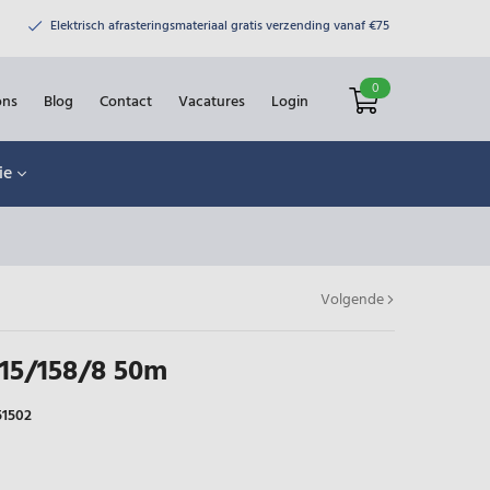
Elektrisch afrasteringsmateriaal gratis verzending vanaf €75
0
ons
Blog
Contact
Vacatures
Login
ie
Volgende
15/158/8 50m
51502