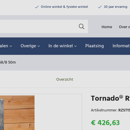
Online winkel & fysieke winkel
30 jaar ervaring
Home
Over 
alen
Overige
In de winkel
Plaatsing
Informat
58/8 50m
Overzicht
Tornado® R
Artikelnummer:
RZST1
€ 426,63