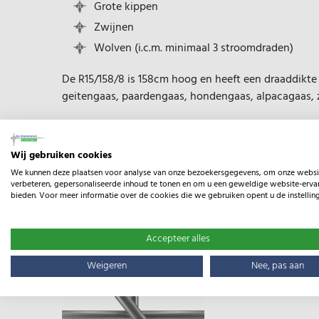
Grote kippen
Zwijnen
Wolven (i.c.m. minimaal 3 stroomdraden)
De R15/158/8 is 158cm hoog en heeft een draaddikte 
geitengaas, paardengaas, hondengaas, alpacagaas, 
Wilt u dit gaas tegen zwijnen gebruiken? Wij advise
graven tegen wroeten.
Wij gebruiken cookies
We kunnen deze plaatsen voor analyse van onze bezoekersgegevens, om onze websi
Het gaas is geknoopt door middel van de Torus kno
verbeteren, gepersonaliseerde inhoud te tonen en om u een geweldige website-ervar
bieden. Voor meer informatie over de cookies die we gebruiken opent u de instellin
gebonden en bestaat uit één verticale draad voor op
De Torus knoop heeft geen scherpe randen, waardoor
zich hieraan bezeren.
Accepteer alles
Weigeren
Nee, pas aan