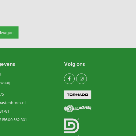
elwagen
gevens
Volg ons
1
swaaij
75
astenbroek.nl
31781
156.00.562.B01