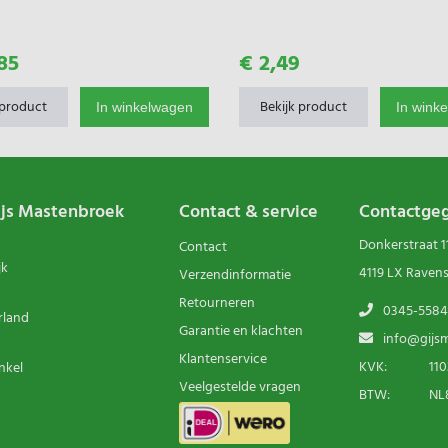
85
€ 2,49
 product
Bekijk product
In winkelwagen
In wink
ijs Mastenbroek
Contact & service
Contactge
Donkerstraat 1
Contact
jk
4119 LX Raven
Verzendinformatie
Retourneren
0345-5584
rland
Garantie en klachten
info@gijsm
Klantenservice
KVK:
110
nkel
Veelgestelde vragen
BTW:
NL8