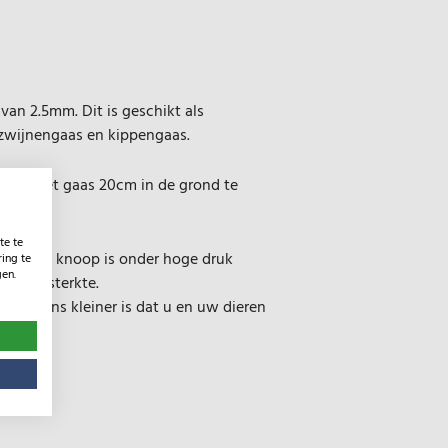
van 2.5mm. Dit is geschikt als
zwijnengaas en kippengaas.
ren u het gaas 20cm in de grond te
te te
op, deze knoop is onder hoge druk
ing te
gen.
timale sterkte.
 de kans kleiner is dat u en uw dieren