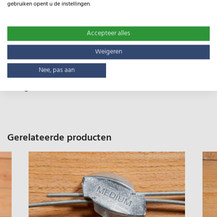
gebruiken opent u de instellingen.
Specificaties
Accepteer alles
Type:
HT12/107/8
Weigeren
Gewicht:
65kg
Nee, pas aan
Lengte:
50m
Gerelateerde producten