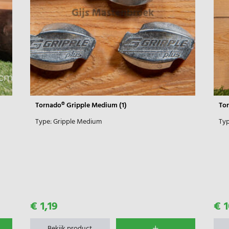
Tornado® Gripple Medium (1)
Tor
Type:
Gripple Medium
Typ
€ 1,19
€ 1
Bekijk product