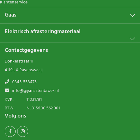
Klantenservice
Gaas
Elektrisch afrasteringmateriaal
Contactgegevens
Donkerstraat 11
4119 LX Ravenswaaij
0345-558475
info@gijsmastenbroek.nl
KVK:
11031781
BTW:
NL8156.00.562.B01
Volg ons