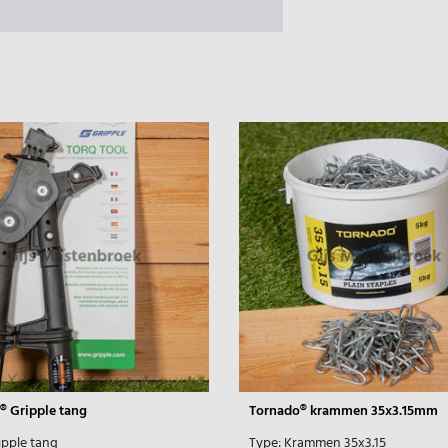
® Gripple tang
Tornado® krammen 35x3.15mm
ipple tang
Type:
Krammen 35x3.15