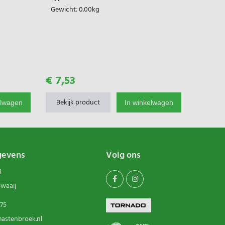
Gewicht:
0.00kg
€ 7,53
€ 1,19
Bekijk product
Bekij
elwagen
In winkelwagen
gevens
Volg ons
1
swaaij
75
astenbroek.nl