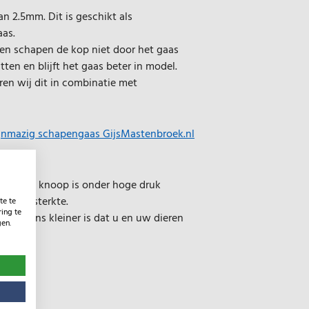
n 2.5mm. Dit is geschikt als
as.
nen schapen de kop niet door het gaas
tten en blijft het gaas beter in model.
ren wij dit in combinatie met
jnmazig schapengaas GijsMastenbroek.nl
op, deze knoop is onder hoge druk
timale sterkte.
te te
ing te
 de kans kleiner is dat u en uw dieren
gen.