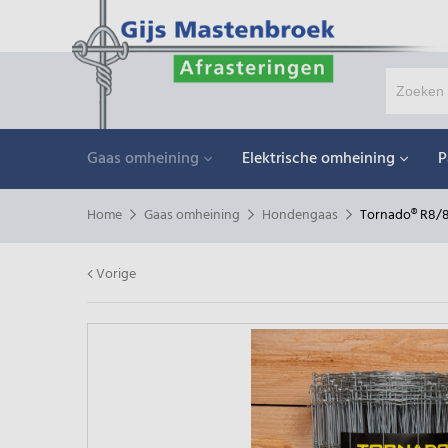
Gaas omheining
Elektrische omheining
P
Home
Gaas omheining
Hondengaas
Tornado® R8/
Vorige