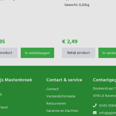
Gewicht:
0.20kg
85
€ 2,49
 product
Bekijk product
In winkelwagen
In wink
ijs Mastenbroek
Contact & service
Contactge
Donkerstraat 1
Contact
jk
4119 LX Raven
Verzendinformatie
Retourneren
0345-5584
rland
Garantie en klachten
info@gijsm