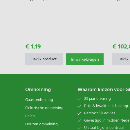
€ 1,19
€ 102,
Bekijk product
Bekijk
lwagen
In winkelwagen
Omheining
Waarom kiezen voor G
25 jaar ervaring
Gaas omheining
Prijs & kwaliteit is belangri
Elektrische omheining
Persoonlijk advies
Palen
Gevestigd in midden Nede
Houten omheining
U staat bij ons centraal