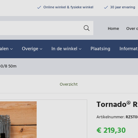
Online winkel & fysieke winkel
30 jaar ervaring
Home
Over 
alen
Overige
In de winkel
Plaatsing
Informat
80/8 50m
Overzicht
Tornado® R
Artikelnummer:
RZST0
€ 219,30