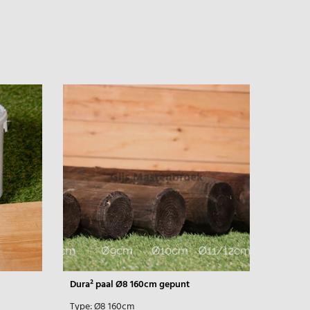
Dura² paal Ø8 160cm gepunt
Tornado
Type:
Ø8 160cm
Type:
G