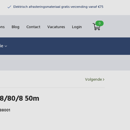
Elektrisch afrasteringsmateriaal gratis verzending vanaf €75
0
ons
Blog
Contact
Vacatures
Login
ie
Volgende
8/80/8 50m
88001