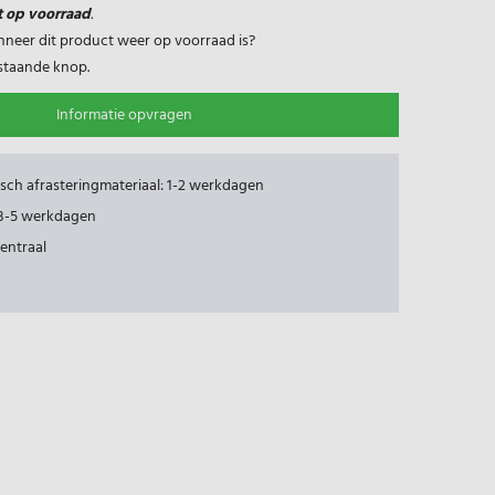
t op voorraad
.
nneer dit product weer op voorraad is?
rstaande knop.
Informatie opvragen
risch afrasteringmateriaal: 1-2 werkdagen
: 3-5 werkdagen
centraal