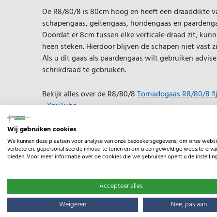
De R8/80/8 is 80cm hoog en heeft een draaddikte va
schapengaas, geitengaas, hondengaas en paardenga
Doordat er 8cm tussen elke verticale draad zit, kun
heen steken. Hierdoor blijven de schapen niet vast zi
Als u dit gaas als paardengaas wilt gebruiken advise
schrikdraad te gebruiken.
Bekijk alles over de R8/80/8
Tornadogaas R8/80/8 fi
- YouTube
Wij gebruiken cookies
Het gaas is geknoopt door middel van de Torus kno
gebonden en bestaat uit één verticale draad voor op
We kunnen deze plaatsen voor analyse van onze bezoekersgegevens, om onze websi
verbeteren, gepersonaliseerde inhoud te tonen en om u een geweldige website-ervar
De Torus knoop heeft geen scherpe randen, waardoor
bieden. Voor meer informatie over de cookies die we gebruiken opent u de instellin
zich hieraan bezeren.
Accepteer alles
Weigeren
Nee, pas aan