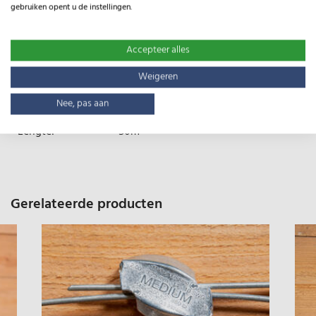
gebruiken opent u de instellingen.
Specificaties
Accepteer alles
Type:
HT13/122/8
Weigeren
Gewicht:
73kg
Nee, pas aan
Lengte:
50m
Gerelateerde producten