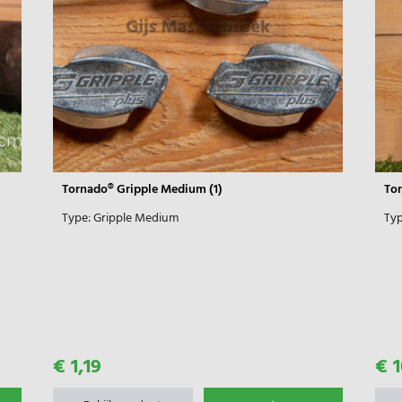
Tornado® Gripple Medium (1)
Tor
Type:
Gripple Medium
Typ
€ 1,19
€ 1