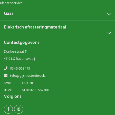
Klantenservice
Gaas
Elektrisch afrasteringmateriaal
Contactgegevens
Donkerstraat 11
4119 LX Ravenswaaij
0345-558475
info@gijsmastenbroek.nl
KVK:
11031781
BTW:
NL8156.00.562.B01
Volg ons