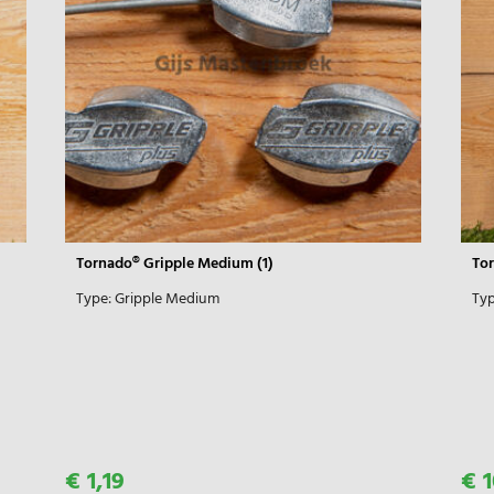
Tornado® Gripple Medium (1)
Tor
Type:
Gripple Medium
Typ
€ 1,19
€ 1