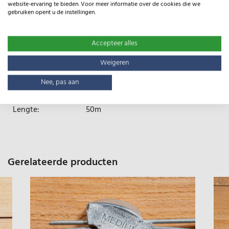
website-ervaring te bieden. Voor meer informatie over de cookies die we
gebruiken opent u de instellingen.
Accepteer alles
Specificaties
Weigeren
Type:
HT13/190/8
Nee, pas aan
Gewicht:
88kg
Lengte:
50m
Gerelateerde producten