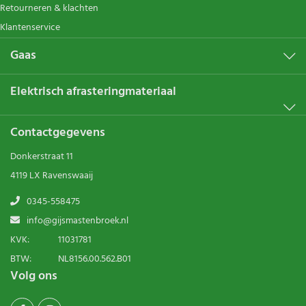
Retourneren & klachten
Klantenservice
Gaas
Elektrisch afrasteringmateriaal
Contactgegevens
Donkerstraat 11
4119 LX Ravenswaaij
0345-558475
info@gijsmastenbroek.nl
KVK:
11031781
BTW:
NL8156.00.562.B01
Volg ons