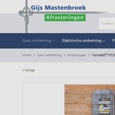
Gaas omheining
Elektrische omheining
P
Home
Gaas omheining
Wolvengaas
Tornado® T17/
Vorige