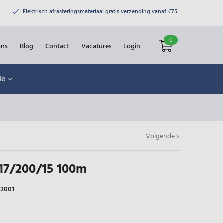
Elektrisch afrasteringsmateriaal gratis verzending vanaf €75
0
ons
Blog
Contact
Vacatures
Login
ie
Volgende
17/200/15 100m
72001