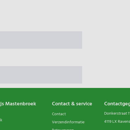
ijs Mastenbroek
Contact & service
Contactge
Donkerstraat 1
Contact
jk
4119 LX Raven
Verzendinformatie