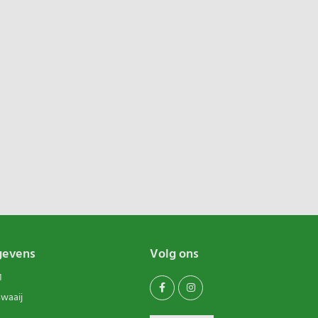
gevens
Volg ons
1
swaaij