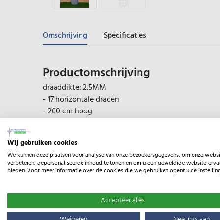
Omschrijving
Specificaties
Productomschrijving
draaddikte: 2.5MM
- 17 horizontale draden
- 200 cm hoog
- 15 cm tussen de verticale draden
Wij gebruiken cookies
Geschikt voor:
We kunnen deze plaatsen voor analyse van onze bezoekersgegevens, om onze websi
verbeteren, gepersonaliseerde inhoud te tonen en om u een geweldige website-ervar
Wolven
bieden. Voor meer informatie over de cookies die we gebruiken opent u de instellin
Beveiliging raster
Accepteer alles
De T17/200/15 is verbeterd ususgaas, het sterkste T
daardoor geschikt als wolvengaas en te gebruiken al
Weigeren
Nee, pas aan