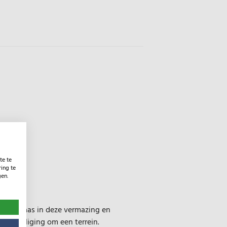
te te
ing te
gen.
ornadogaas in deze vermazing en
s beveiliging om een terrein.