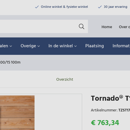
Online winkel & fysieke winkel
30 jaar ervaring
Home
Over 
alen
Overige
In de winkel
Plaatsing
Informat
200/15 100m
Overzicht
Tornado® T
Artikelnummer:
TZST1
€ 763,34