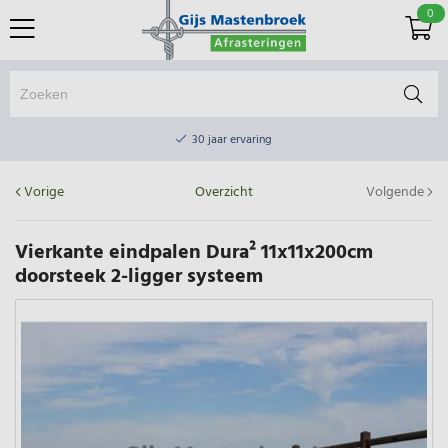
0
Online winkel & fysieke winkel
30 jaar ervaring
Elektrisch afrasteringsmateriaal gratis verzending vanaf €75
Vorige
Overzicht
Volgende
Online winkel & fysieke winkel
30 jaar ervaring
Vierkante eindpalen Dura² 11x11x200cm
doorsteek 2-ligger systeem
Elektrisch afrasteringsmateriaal gratis verzending vanaf €75