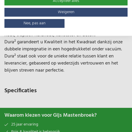
Accepteer alles
kunststof en beton
Weigeren
Dura²
: dubbele behandeling, kwaliteit in het kwadraat
Nee, pas aan
Dura² biedt u HET duurzame alternatief voor gecreosoteerd
hout, tropisch hardhout, kunststof en beton.
Dura² garandeert u Kwaliteit in het Kwadraat dankzij onze
dubbele impregnatie in een hogedrukketel onder vacuüm.
Dura² staat ook voor de unieke relatie tussen klant en
leverancier, gebaseerd op wederzijds vertrouwen en het
blijven streven naar perfectie.
Specificaties
Waarom kiezen voor Gijs Mastenbroek?
25 jaar ervaring
Prijs & kwaliteit is belangrijk