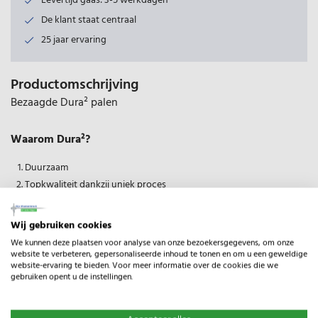
Levertijd gaas: 3-5 werkdagen
De klant staat centraal
25 jaar ervaring
Productomschrijving
Bezaagde Dura² palen
Waarom Dura²?
Duurzaam
Topkwaliteit dankzij uniek proces
Mooie uitstraling
Kastanjebruin kwaliteitshout
Wij gebruiken cookies
Volledig veilig, zowel voor mens als dier
We kunnen deze plaatsen voor analyse van onze bezoekersgegevens, om onze
Geen geurhinder
website te verbeteren, gepersonaliseerde inhoud te tonen en om u een geweldige
website-ervaring te bieden. Voor meer informatie over de cookies die we
Onderhoudsvriendelijk
gebruiken opent u de instellingen.
Ecologisch: duurzamer bosbeheer en verminderde CO²-uitstoot
Het beste alternatief voor: tropisch hardhout, gecreosoteerd hout,