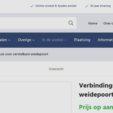
Online winkel & fysieke winkel
30 jaar ervaring
Home
Over 
alen
Overige
In de winkel
Plaatsing
Informat
tuk voor verstelbare weidepoort
Overzicht
Verbinding
weidepoor
Prijs op aa