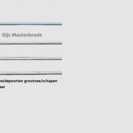
weidepoorten grootvee/schapen
aar