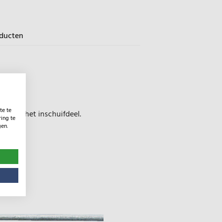
oducten
te te
n aan het inschuifdeel.
ing te
gen.