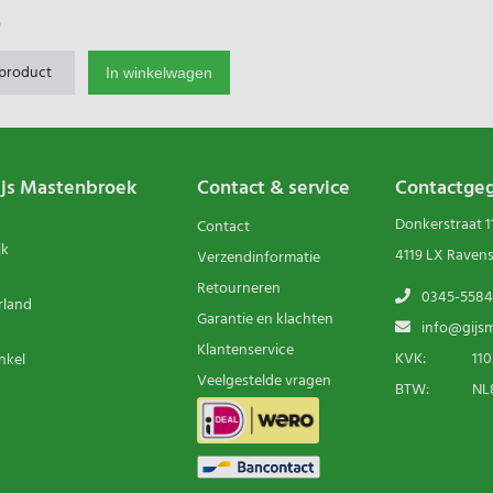
0
 product
In winkelwagen
ijs Mastenbroek
Contact & service
Contactge
Donkerstraat 1
Contact
jk
4119 LX Raven
Verzendinformatie
Retourneren
0345-5584
rland
Garantie en klachten
info@gijsm
Klantenservice
KVK:
110
nkel
Veelgestelde vragen
BTW:
NL8