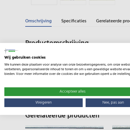
Omschrijving
Specificaties
Gerelateerde pr
Productomschrijving
Wij gebruiken cookies
Verbindingstuk voor verstelbare weidepoorten
We kunnen deze plaatsen voor analyse van onze bezoekersgegevens, om onze websi
Voor de bouw van tweedelige poorten montage allee
verbeteren, gepersonaliseerde inhoud te tonen en om u een geweldige website-ervar
(niet voor weidepoorten 5,05 – 6,00 m)
bieden. Voor meer informatie over de cookies die we gebruiken opent u de instellin
Accepteer alles
Specificaties
Weigeren
Nee, pas aan
Gerelateerde producten