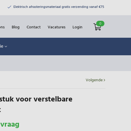
Elektrisch afrasteringsmateriaal gratis verzending vanaf €75
0
ons
Blog
Contact
Vacatures
Login
ie
Volgende
stuk voor verstelbare
t
nvraag