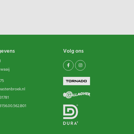
gevens
Volg ons
1
swaaij
75
astenbroek.nl
31781
156.00.562.B01