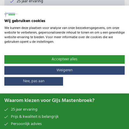
25 jaar ervaring
Productomschrijving
Wij gebruiken cookies
Dit bordje moet wettelijk verplicht om de 50 meter aan een
We kunnen deze plaatsen voor analyse van onze bezoekersgegevens, om onze
website te verbeteren, gepersonaliseerde inhoud te tonen en om u een geweldige
elektrische afrastering worden bevestigd op plaatsen waar
website-ervaring te bieden. Voor meer informatie over de cookies die we
de afrastering grenst aan de openbare weg.
gebruiken opent u de instellingen.
Specificaties
Accepteer alles
Type:
EU Waarschuwingsbordje
Weigeren
Gewicht:
0.08kg
Nee, pas aan
Waarom kiezen voor Gijs Mastenbroek?
25 jaar ervaring
Prijs & kwaliteit is belangrijk
Persoonlijk advies