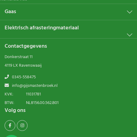
Gaas
Elektrisch afrasteringmateriaal
Contactgegevens
Donkerstraat 11
4119 LX Ravenswaaij
0345-558475
info@gijsmastenbroek.nl
KVK:
11031781
BTW:
NL8156.00.562.B01
Volg ons