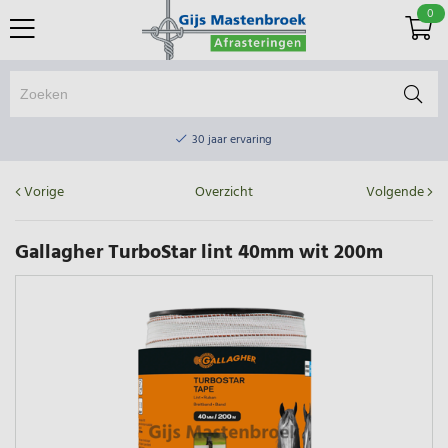
0
Online winkel & fysieke winkel
30 jaar ervaring
Elektrisch afrasteringsmateriaal gratis verzending vanaf €75
Vorige
Overzicht
Volgende
Online winkel & fysieke winkel
30 jaar ervaring
Gallagher TurboStar lint 40mm wit 200m
Elektrisch afrasteringsmateriaal gratis verzending vanaf €75