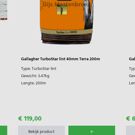
Gallagher TurboStar lint 40mm Terra 200m
Gal
Type:
TurboStar lint
Typ
Gewicht:
3.47kg
Ge
Lengte:
200m
Len
€ 119,00
€ 
Bekijk product