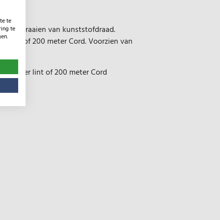
te te
- en afdraaien van kunststofdraad.
ing te
gen.
er lint of 200 meter Cord. Voorzien van
00 meter lint of 200 meter Cord