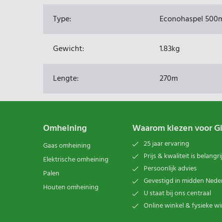
Type:
Econohaspel 500
Gewicht:
1.83kg
Lengte:
270m
Omheining
Waarom kiezen voor G
25 jaar ervaring
Gaas omheining
Prijs & kwaliteit is belangri
Elektrische omheining
Persoonlijk advies
Palen
Gevestigd in midden Nede
Houten omheining
U staat bij ons centraal
Online winkel & fysieke wi