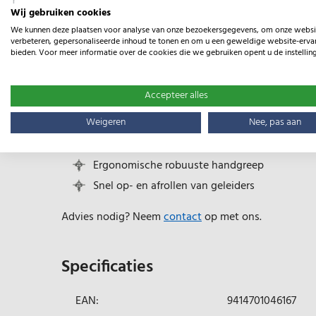
Wij gebruiken cookies
Productomschrijving
We kunnen deze plaatsen voor analyse van onze bezoekersgegevens, om onze websi
Een degelijke haspel met blokkeringspal voor het op
verbeteren, gepersonaliseerde inhoud te tonen en om u een geweldige website-ervar
bieden. Voor meer informatie over de cookies die we gebruiken opent u de instellin
Geschikt voor maximaal 500 meter Vidoflex, 200 met
geïsoleerde handgreep.
Accepteer alles
Geschikt voor maximaal 500 meter Vidoflex, 2
Weigeren
Nee, pas aan
Goede prijs kwaliteit verhouding
Blokkeringspal
Ergonomische robuuste handgreep
Snel op- en afrollen van geleiders
Advies nodig? Neem
contact
op met ons.
Specificaties
EAN:
9414701046167