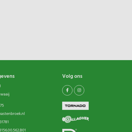
gevens
Volg ons
1
swaaij
75
astenbroek.nl
31781
156.00.562.B01