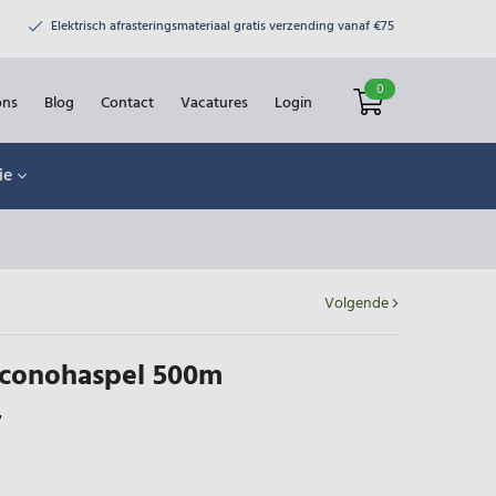
Elektrisch afrasteringsmateriaal gratis verzending vanaf €75
0
ons
Blog
Contact
Vacatures
Login
ie
Volgende
Econohaspel 500m
7