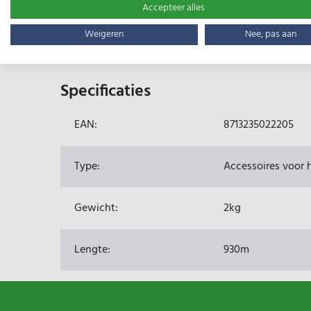
Accepteer alles
Productomschrijving
Weigeren
Nee, pas aan
De steunpoten geven extra stabiliteit aan de haspel
Specificaties
EAN:
8713235022205
Type:
Accessoires voor 
Gewicht:
2kg
Lengte:
930m