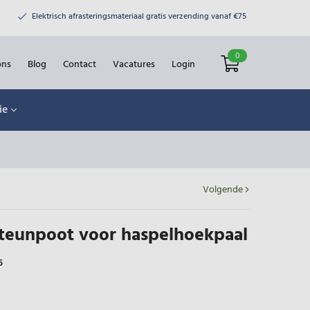
Elektrisch afrasteringsmateriaal gratis verzending vanaf €75
0
ons
Blog
Contact
Vacatures
Login
ie
Volgende
Steunpoot voor haspelhoekpaal
5