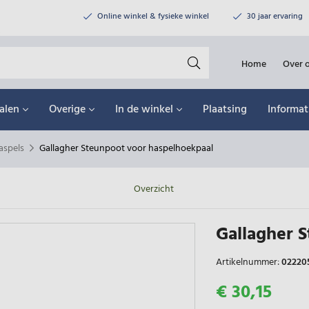
Online winkel & fysieke winkel
30 jaar ervaring
Home
Over 
alen
Overige
In de winkel
Plaatsing
Informat
aspels
Gallagher Steunpoot voor haspelhoekpaal
Overzicht
Gallagher 
Artikelnummer:
02220
€ 30,15