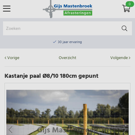
0
Online winkel & fysieke winkel
30 jaar ervaring
Elektrisch afrasteringsmateriaal gratis verzending vanaf €75
Vorige
Overzicht
Volgende
Online winkel & fysieke winkel
30 jaar ervaring
Kastanje paal Ø8/10 180cm gepunt
Elektrisch afrasteringsmateriaal gratis verzending vanaf €75