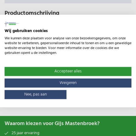
Productomschrijving
Onbehandelde kastanje palen, vergrijzen op een natuurlijke
manier.
Wij gebruiken cookies
Kastanje palen vallen in duurzaamheidsklasse 2, door het
We kunnen deze plaatsen voor analyse van onze bezoekersgegevens, om onze
hoge looizuurgehalte hebben de palen een verwachte
website te verbeteren, gepersonaliseerde inhoud te tonen en om u een geweldige
website-ervaring te bieden. Voor meer informatie over de cookies die we
levensduur van circa 8 tot 10 jaar.
gebruiken opent u de instellingen.
Deze palen zijn 8 tot 10cm dik en 180cm lang, deze lengte
Accepteer alles
palen zijn geschikt voor gaas tot 120cm hoog.
Weigeren
Specificaties
Nee, pas aan
Type:
Ø8/10 180cm
Waarom kiezen voor Gijs Mastenbroek?
25 jaar ervaring