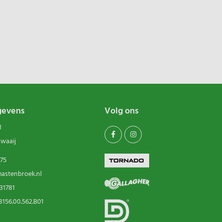
gevens
Volg ons
1
swaaij
75
astenbroek.nl
31781
156.00.562.B01