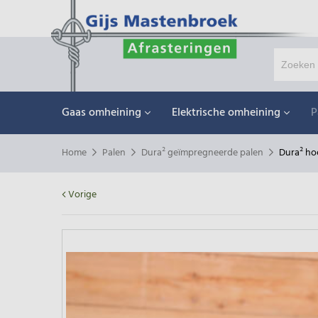
Gaas omheining
Elektrische omheining
P
Home
Palen
Dura² geïmpregneerde palen
Dura² ho
Vorige