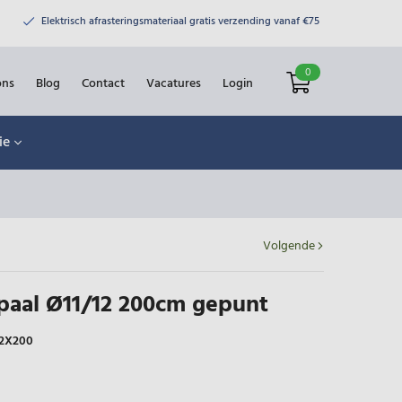
Elektrisch afrasteringsmateriaal gratis verzending vanaf €75
0
ons
Blog
Contact
Vacatures
Login
ie
Volgende
paal Ø11/12 200cm gepunt
12X200