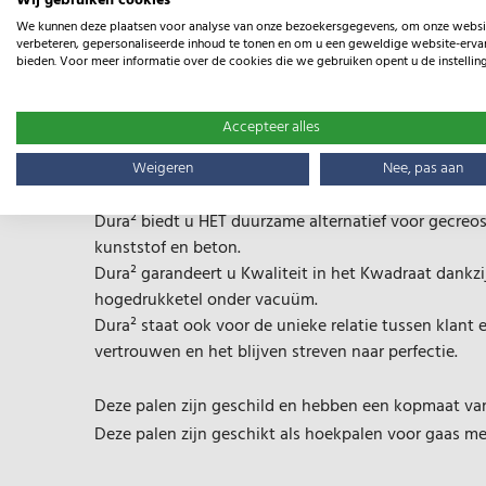
Wij gebruiken cookies
We kunnen deze plaatsen voor analyse van onze bezoekersgegevens, om onze websi
verbeteren, gepersonaliseerde inhoud te tonen en om u een geweldige website-ervar
bieden. Voor meer informatie over de cookies die we gebruiken opent u de instellin
Omschrijving
Specificaties
Accepteer alles
Productomschrijving
Weigeren
Nee, pas aan
Dura²
: dubbele behandeling, kwaliteit in het kwadr
Dura² biedt u HET duurzame alternatief voor gecreo
kunststof en beton.
Dura² garandeert u Kwaliteit in het Kwadraat dankzi
hogedrukketel onder vacuüm.
Dura² staat ook voor de unieke relatie tussen klant 
vertrouwen en het blijven streven naar perfectie.
Deze palen zijn geschild en hebben een kopmaat van
Deze palen zijn geschikt als hoekpalen voor gaas m