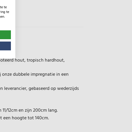
te te
ing te
gen.
aat
soteerd hout, tropisch hardhout,
j onze dubbele impregnatie in een
en leverancier, gebaseerd op wederzijds
 11/12cm en zijn 200cm lang.
et een hoogte tot 140cm.