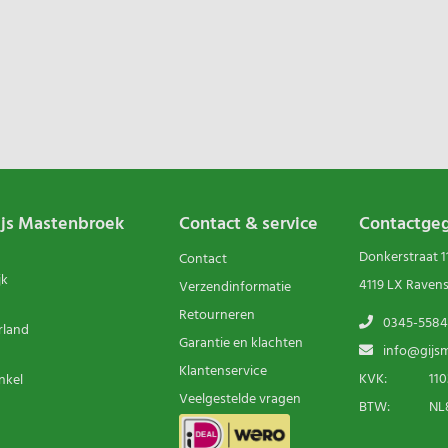
ijs Mastenbroek
Contact & service
Contactge
Donkerstraat 1
Contact
jk
4119 LX Raven
Verzendinformatie
Retourneren
0345-5584
rland
Garantie en klachten
info@gijsm
Klantenservice
KVK:
110
nkel
Veelgestelde vragen
BTW:
NL8