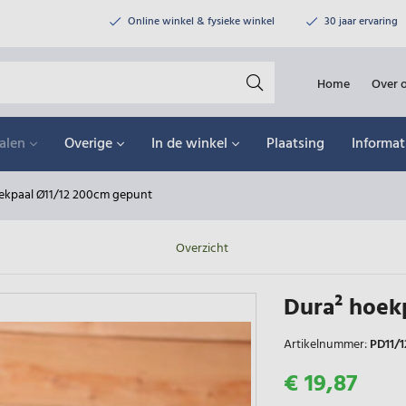
Online winkel & fysieke winkel
30 jaar ervaring
Home
Over 
alen
Overige
In de winkel
Plaatsing
Informat
ekpaal Ø11/12 200cm gepunt
Overzicht
Dura² hoek
Artikelnummer:
PD11/
€ 19,87