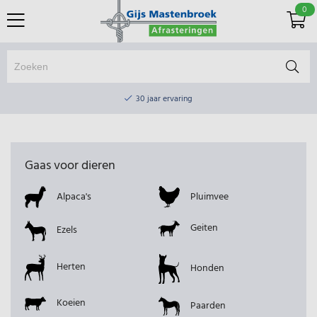
0
Online winkel & fysieke winkel
30 jaar ervaring
Elektrisch afrasteringsmateriaal gratis verzending vanaf €75
Online winkel & fysieke winkel
Gaas voor dieren
30 jaar ervaring
Pluimvee
Alpaca's
Elektrisch afrasteringsmateriaal gratis verzending vanaf €75
Geiten
Ezels
Herten
Honden
Koeien
Paarden