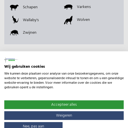
Varkens
Schapen
Wolven
Wallaby's
Zwijnen
Waarom kiezen voor Gijs Mastenbroek?
Wij gebruiken cookies
25 jaar ervaring
We kunnen deze plaatsen voor analyse van onze bezoekersgegevens, om onze
website te verbeteren, gepersonaliseerde inhoud te tonen en om u een geweldige
Prijs & kwaliteit is belangrijk
website-ervaring te bieden. Voor meer informatie over de cookies die we
Persoonlijk advies
gebruiken opent u de instellingen.
Gevestigd in midden Nederland
U staat bij ons centraal
Accepteer alles
Online winkel & fysieke winkel
Weigeren
Nee, pas aan