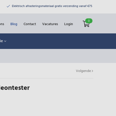
Elektrisch afrasteringsmateriaal gratis verzending vanaf €75
0
ons
Blog
Contact
Vacatures
Login
ie
Volgende
Neontester