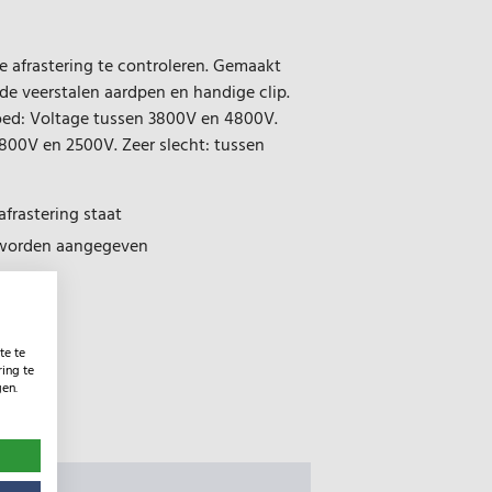
 afrastering te controleren. Gemaakt
rde veerstalen aardpen en handige clip.
oed: Voltage tussen 3800V en 4800V.
800V en 2500V. Zeer slecht: tussen
frastering staat
es worden aangegeven
te te
ing te
gen.