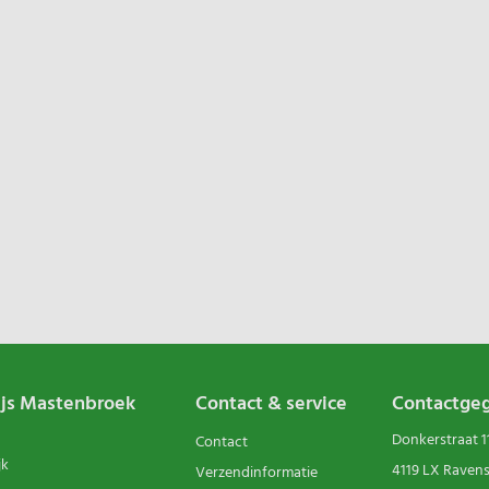
ijs Mastenbroek
Contact & service
Contactge
Donkerstraat 1
Contact
jk
4119 LX Raven
Verzendinformatie