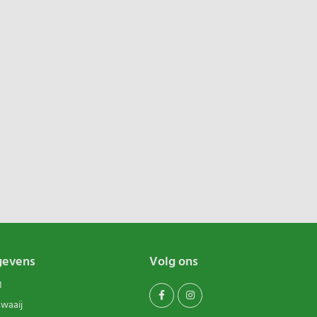
gevens
Volg ons
1
swaaij