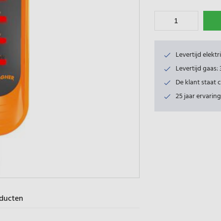
Levertijd elekt
Levertijd gaas
De klant staat 
25 jaar ervaring
oducten