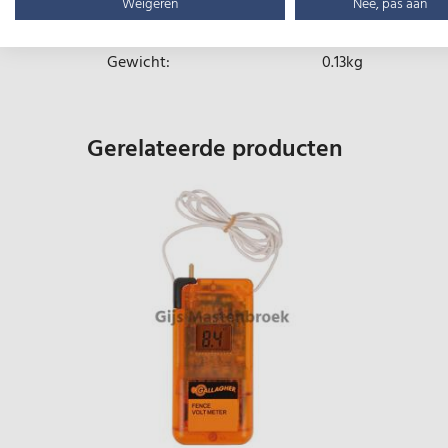
Type:
Neontester
Weigeren
Nee, pas aan
Gewicht:
0.13kg
Gerelateerde producten