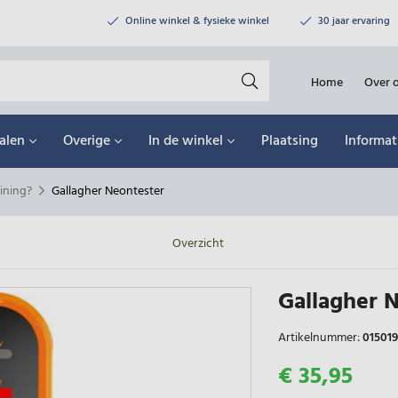
Online winkel & fysieke winkel
30 jaar ervaring
Home
Over 
alen
Overige
In de winkel
Plaatsing
Informat
ining?
Gallagher Neontester
Overzicht
Gallagher 
Artikelnummer:
015019
€ 35,95