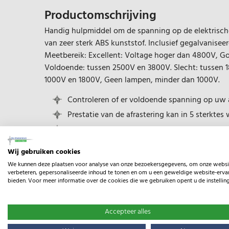
Productomschrijving
Handig hulpmiddel om de spanning op de elektrische
van zeer sterk ABS kunststof. Inclusief gegalvanisee
Meetbereik: Excellent: Voltage hoger dan 4800V, G
Voldoende: tussen 2500V en 3800V. Slecht: tussen 1
1000V en 1800V, Geen lampen, minder dan 1000V.
Controleren of er voldoende spanning op uw a
Prestatie van de afrastering kan in 5 sterkt
Productgarantie 2 jaar
Wij gebruiken cookies
We kunnen deze plaatsen voor analyse van onze bezoekersgegevens, om onze websi
Specificaties
verbeteren, gepersonaliseerde inhoud te tonen en om u een geweldige website-ervar
bieden. Voor meer informatie over de cookies die we gebruiken opent u de instellin
EAN:
9414701015019
Accepteer alles