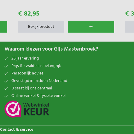
€ 82,95
€ 3
Bekijk product
Waarom kiezen voor Gijs Mastenbroek?
25 jaar ervaring
Prijs & kwaliteit is belangrijk
Persoonlijk advies
Gevestigd in midden Nederland
U staat bij ons centraal
Online winkel & fysieke winkel
Contact & service