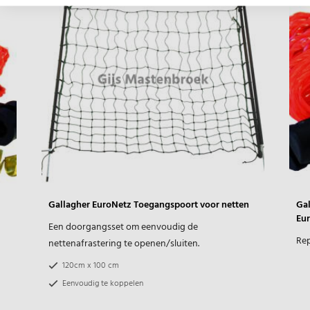
Gallagher EuroNetz Toegangspoort voor netten
Gal
Eu
Een doorgangsset om eenvoudig de
Rep
nettenafrastering te openen/sluiten.
120cm x 100 cm
Eenvoudig te koppelen