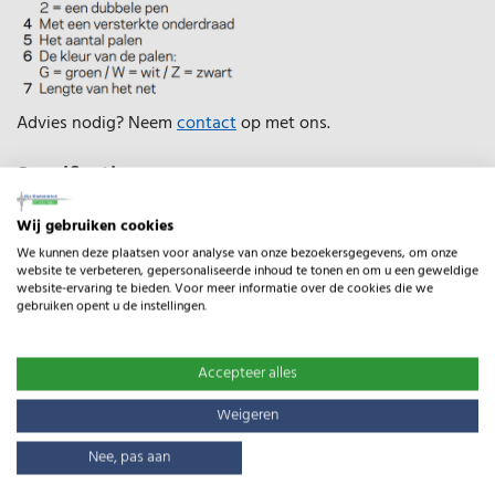
Advies nodig? Neem
contact
op met ons.
Specificaties
Type:
EuroNetz Kippennet
Wij gebruiken cookies
Gewicht:
11.30kg
We kunnen deze plaatsen voor analyse van onze bezoekersgegevens, om onze
website te verbeteren, gepersonaliseerde inhoud te tonen en om u een geweldige
website-ervaring te bieden. Voor meer informatie over de cookies die we
Lengte:
50m
gebruiken opent u de instellingen.
Accepteer alles
Gerelateerde producten
Weigeren
Nee, pas aan