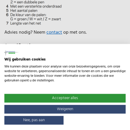
Advies nodig? Neem
contact
op met ons.
Specificaties
Type:
EuroNetz Kippennet
Wij gebruiken cookies
Gewicht:
10.20kg
We kunnen deze plaatsen voor analyse van onze bezoekersgegevens, om onze
website te verbeteren, gepersonaliseerde inhoud te tonen en om u een geweldige
website-ervaring te bieden. Voor meer informatie over de cookies die we
Lengte:
50m
gebruiken opent u de instellingen.
Accepteer alles
Gerelateerde producten
Weigeren
Nee, pas aan