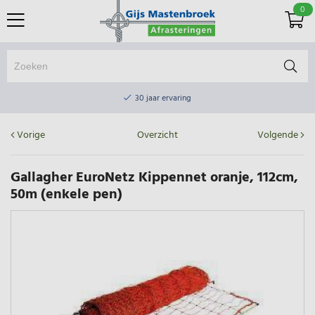
0
Online winkel & fysieke winkel
30 jaar ervaring
Elektrisch afrasteringsmateriaal gratis verzending vanaf €75
Vorige
Overzicht
Volgende
Online winkel & fysieke winkel
30 jaar ervaring
Gallagher EuroNetz Kippennet oranje, 112cm,
50m (enkele pen)
Elektrisch afrasteringsmateriaal gratis verzending vanaf €75