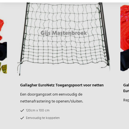
Gallagher EuroNetz Toegangspoort voor netten
Gal
Eu
Een doorgangsset om eenvoudig de
Rep
nettenafrastering te openen/sluiten.
120cm x 100 cm
Eenvoudig te koppelen