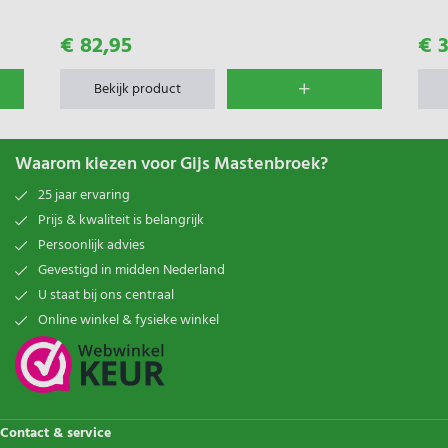
€ 82,95
€ 3
Bekijk product
Waarom kiezen voor Gijs Mastenbroek?
25 jaar ervaring
Prijs & kwaliteit is belangrijk
Persoonlijk advies
Gevestigd in midden Nederland
U staat bij ons centraal
Online winkel & fysieke winkel
Contact & service